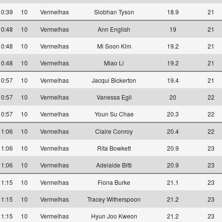
10:39
10
Vermelhas
Siobhan Tyson
18.9
21
10:48
10
Vermelhas
Ann English
19
21
10:48
10
Vermelhas
Mi Soon Kim
19.2
21
10:48
10
Vermelhas
Miao Li
19.2
21
10:57
10
Vermelhas
Jacqui Bickerton
19.4
21
10:57
10
Vermelhas
Vanessa Egli
20
22
10:57
10
Vermelhas
Youn Su Chae
20.3
22
11:06
10
Vermelhas
Claire Conroy
20.4
22
11:06
10
Vermelhas
Rita Bowkett
20.9
23
11:06
10
Vermelhas
Adelaide Bitti
20.9
23
11:15
10
Vermelhas
Fiona Burke
21.1
23
11:15
10
Vermelhas
Tracey Witherspoon
21.2
23
11:15
10
Vermelhas
Hyun Joo Kweon
21.2
23