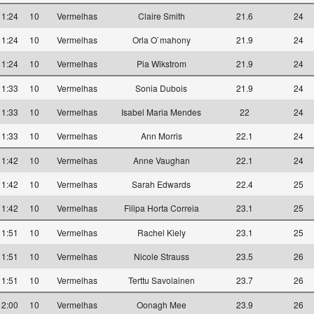
11:24
10
Vermelhas
Claire Smith
21.6
24
11:24
10
Vermelhas
Orla O`mahony
21.9
24
11:24
10
Vermelhas
Pia Wikstrom
21.9
24
11:33
10
Vermelhas
Sonia Dubois
21.9
24
11:33
10
Vermelhas
Isabel Maria Mendes
22
24
11:33
10
Vermelhas
Ann Morris
22.1
24
11:42
10
Vermelhas
Anne Vaughan
22.1
24
11:42
10
Vermelhas
Sarah Edwards
22.4
25
11:42
10
Vermelhas
Filipa Horta Correia
23.1
25
11:51
10
Vermelhas
Rachel Kiely
23.1
25
11:51
10
Vermelhas
Nicole Strauss
23.5
26
11:51
10
Vermelhas
Terttu Savolainen
23.7
26
12:00
10
Vermelhas
Oonagh Mee
23.9
26