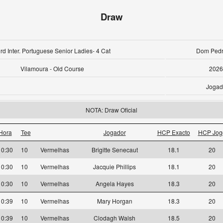
Draw
rd Inter. Portuguese Senior Ladies- 4 Cat
Dom Pedro
Vilamoura - Old Course
2026
Jogad
NOTA: Draw Oficial
Hora
Tee
Jogador
HCP Exacto
HCP Jog
10:30
10
Vermelhas
Brigitte Senecaut
18.1
20
10:30
10
Vermelhas
Jacquie Phillips
18.1
20
10:30
10
Vermelhas
Angela Hayes
18.3
20
10:39
10
Vermelhas
Mary Horgan
18.3
20
10:39
10
Vermelhas
Clodagh Walsh
18.5
20