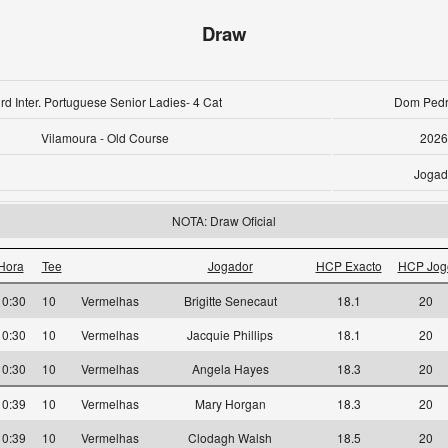
Draw
rd Inter. Portuguese Senior Ladies- 4 Cat
Dom Pedro
Vilamoura - Old Course
2026
Jogad
NOTA: Draw Oficial
Hora
Tee
Jogador
HCP Exacto
HCP Jog
10:30
10
Vermelhas
Brigitte Senecaut
18.1
20
10:30
10
Vermelhas
Jacquie Phillips
18.1
20
10:30
10
Vermelhas
Angela Hayes
18.3
20
10:39
10
Vermelhas
Mary Horgan
18.3
20
10:39
10
Vermelhas
Clodagh Walsh
18.5
20