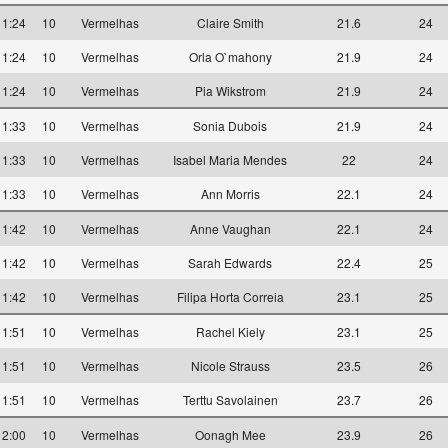
11:24
10
Vermelhas
Claire Smith
21.6
24
11:24
10
Vermelhas
Orla O`mahony
21.9
24
11:24
10
Vermelhas
Pia Wikstrom
21.9
24
11:33
10
Vermelhas
Sonia Dubois
21.9
24
11:33
10
Vermelhas
Isabel Maria Mendes
22
24
11:33
10
Vermelhas
Ann Morris
22.1
24
11:42
10
Vermelhas
Anne Vaughan
22.1
24
11:42
10
Vermelhas
Sarah Edwards
22.4
25
11:42
10
Vermelhas
Filipa Horta Correia
23.1
25
11:51
10
Vermelhas
Rachel Kiely
23.1
25
11:51
10
Vermelhas
Nicole Strauss
23.5
26
11:51
10
Vermelhas
Terttu Savolainen
23.7
26
12:00
10
Vermelhas
Oonagh Mee
23.9
26