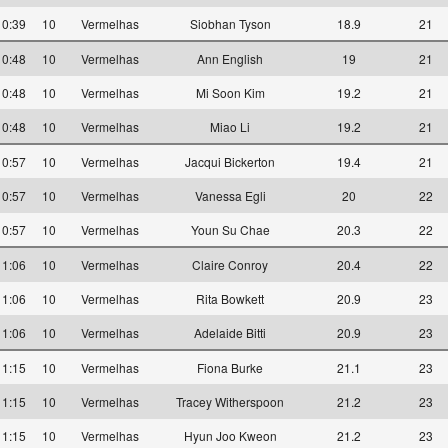
10:39
10
Vermelhas
Siobhan Tyson
18.9
21
10:48
10
Vermelhas
Ann English
19
21
10:48
10
Vermelhas
Mi Soon Kim
19.2
21
10:48
10
Vermelhas
Miao Li
19.2
21
10:57
10
Vermelhas
Jacqui Bickerton
19.4
21
10:57
10
Vermelhas
Vanessa Egli
20
22
10:57
10
Vermelhas
Youn Su Chae
20.3
22
11:06
10
Vermelhas
Claire Conroy
20.4
22
11:06
10
Vermelhas
Rita Bowkett
20.9
23
11:06
10
Vermelhas
Adelaide Bitti
20.9
23
11:15
10
Vermelhas
Fiona Burke
21.1
23
11:15
10
Vermelhas
Tracey Witherspoon
21.2
23
11:15
10
Vermelhas
Hyun Joo Kweon
21.2
23