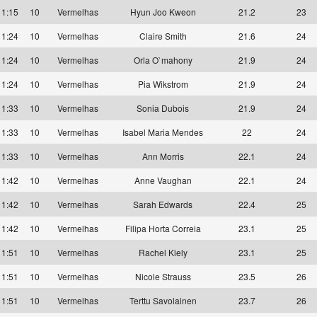
11:15
10
Vermelhas
Hyun Joo Kweon
21.2
23
11:24
10
Vermelhas
Claire Smith
21.6
24
11:24
10
Vermelhas
Orla O`mahony
21.9
24
11:24
10
Vermelhas
Pia Wikstrom
21.9
24
11:33
10
Vermelhas
Sonia Dubois
21.9
24
11:33
10
Vermelhas
Isabel Maria Mendes
22
24
11:33
10
Vermelhas
Ann Morris
22.1
24
11:42
10
Vermelhas
Anne Vaughan
22.1
24
11:42
10
Vermelhas
Sarah Edwards
22.4
25
11:42
10
Vermelhas
Filipa Horta Correia
23.1
25
11:51
10
Vermelhas
Rachel Kiely
23.1
25
11:51
10
Vermelhas
Nicole Strauss
23.5
26
11:51
10
Vermelhas
Terttu Savolainen
23.7
26