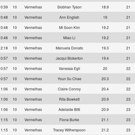
10:39
10
Vermelhas
Siobhan Tyson
18.9
21
10:48
10
Vermelhas
Ann English
19
21
10:48
10
Vermelhas
Mi Soon Kim
19.2
21
10:48
10
Vermelhas
Miao Li
19.2
21
12:18
10
Vermelhas
Manuela Donato
19.3
21
10:57
10
Vermelhas
Jacqui Bickerton
19.4
21
10:57
10
Vermelhas
Vanessa Egli
20
22
10:57
10
Vermelhas
Youn Su Chae
20.3
22
11:06
10
Vermelhas
Claire Conroy
20.4
22
11:06
10
Vermelhas
Rita Bowkett
20.9
23
11:06
10
Vermelhas
Adelaide Bitti
20.9
23
11:15
10
Vermelhas
Fiona Burke
21.1
23
11:15
10
Vermelhas
Tracey Witherspoon
21.2
23