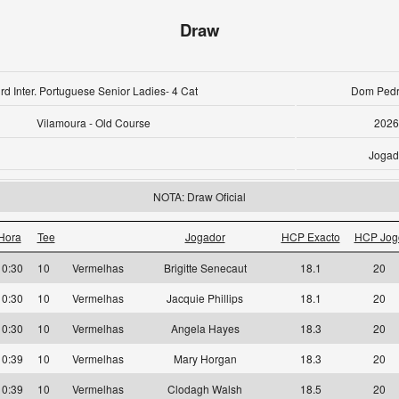
Draw
rd Inter. Portuguese Senior Ladies- 4 Cat
Dom Pedro
Vilamoura - Old Course
2026
Jogad
NOTA: Draw Oficial
Hora
Tee
Jogador
HCP Exacto
HCP Jog
10:30
10
Vermelhas
Brigitte Senecaut
18.1
20
10:30
10
Vermelhas
Jacquie Phillips
18.1
20
10:30
10
Vermelhas
Angela Hayes
18.3
20
10:39
10
Vermelhas
Mary Horgan
18.3
20
10:39
10
Vermelhas
Clodagh Walsh
18.5
20