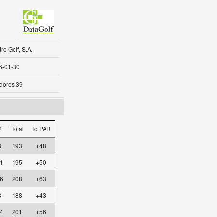
o Golf, S.A.
6-01-30
dores 39
2
Total
To PAR
8
193
+48
1
195
+50
6
208
+63
8
188
+43
4
201
+56