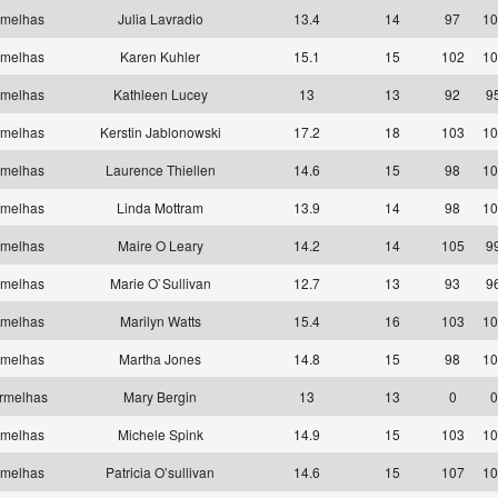
rmelhas
Julia Lavradio
13.4
14
97
10
rmelhas
Karen Kuhler
15.1
15
102
10
rmelhas
Kathleen Lucey
13
13
92
9
rmelhas
Kerstin Jablonowski
17.2
18
103
10
rmelhas
Laurence Thiellen
14.6
15
98
10
rmelhas
Linda Mottram
13.9
14
98
10
rmelhas
Maire O Leary
14.2
14
105
9
rmelhas
Marie O`Sullivan
12.7
13
93
9
rmelhas
Marilyn Watts
15.4
16
103
10
rmelhas
Martha Jones
14.8
15
98
10
rmelhas
Mary Bergin
13
13
0
0
rmelhas
Michele Spink
14.9
15
103
10
rmelhas
Patricia O’sullivan
14.6
15
107
10