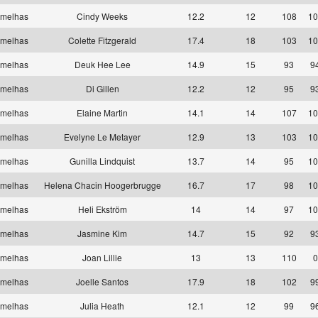
rmelhas
Cindy Weeks
12.2
12
108
10
rmelhas
Colette Fitzgerald
17.4
18
103
10
rmelhas
Deuk Hee Lee
14.9
15
93
9
rmelhas
Di Gillen
12.2
12
95
9
rmelhas
Elaine Martin
14.1
14
107
10
rmelhas
Evelyne Le Metayer
12.9
13
103
10
rmelhas
Gunilla Lindquist
13.7
14
95
10
rmelhas
Helena Chacin Hoogerbrugge
16.7
17
98
10
rmelhas
Heli Ekström
14
14
97
10
rmelhas
Jasmine Kim
14.7
15
92
9
rmelhas
Joan Lillie
13
13
110
0
rmelhas
Joelle Santos
17.9
18
102
9
rmelhas
Julia Heath
12.1
12
99
9