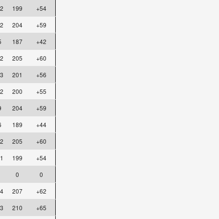
2
199
+54
2
204
+59
5
187
+42
2
205
+60
3
201
+56
2
200
+55
9
204
+59
6
189
+44
2
205
+60
1
199
+54
0
0
4
207
+62
3
210
+65