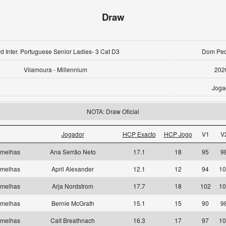
Draw
d Inter. Portuguese Senior Ladies- 3 Cat D3
Dom Pedr
Vilamoura - Millennium
202
Joga
NOTA: Draw Oficial
Jogador
HCP Exacto
HCP Jogo
V1
V
rmelhas
Ana Serrão Neto
17.1
18
95
9
rmelhas
April Alexander
12.1
12
94
10
rmelhas
Arja Nordstrom
17.7
18
102
10
rmelhas
Bernie McGrath
15.1
15
90
9
rmelhas
Cait Breathnach
16.3
17
97
10