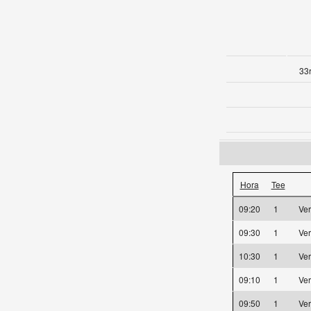
33r
Hora
Tee
09:20
1
Ve
09:30
1
Ve
10:30
1
Ve
09:10
1
Ve
09:50
1
Ve