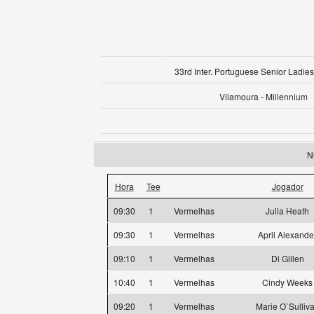
33rd Inter. Portuguese Senior Ladies
Vilamoura - Millennium
N
Hora
Tee
Jogador
09:30
1
Vermelhas
Julia Heath
09:30
1
Vermelhas
April Alexande
09:10
1
Vermelhas
Di Gillen
10:40
1
Vermelhas
Cindy Weeks
09:20
1
Vermelhas
Marie O`Sulliv