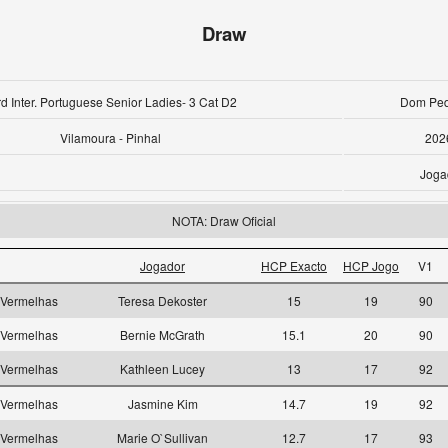
Draw
d Inter. Portuguese Senior Ladies- 3 Cat D2
Dom Pedr
Vilamoura - Pinhal
202
Joga
NOTA: Draw Oficial
Jogador
HCP Exacto
HCP Jogo
V1
Vermelhas
Teresa Dekoster
15
19
90
Vermelhas
Bernie McGrath
15.1
20
90
Vermelhas
Kathleen Lucey
13
17
92
Vermelhas
Jasmine Kim
14.7
19
92
Vermelhas
Marie O`Sullivan
12.7
17
93