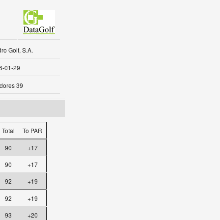
o Golf, S.A.
6-01-29
dores 39
Total
To PAR
90
+17
90
+17
92
+19
92
+19
93
+20