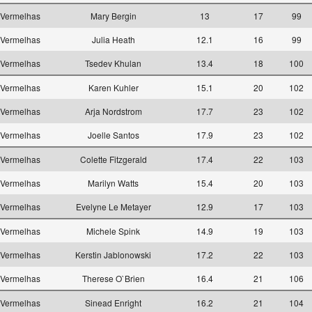
Vermelhas
Mary Bergin
13
17
99
Vermelhas
Julia Heath
12.1
16
99
Vermelhas
Tsedev Khulan
13.4
18
100
Vermelhas
Karen Kuhler
15.1
20
102
Vermelhas
Arja Nordstrom
17.7
23
102
Vermelhas
Joelle Santos
17.9
23
102
Vermelhas
Colette Fitzgerald
17.4
22
103
Vermelhas
Marilyn Watts
15.4
20
103
Vermelhas
Evelyne Le Metayer
12.9
17
103
Vermelhas
Michele Spink
14.9
19
103
Vermelhas
Kerstin Jablonowski
17.2
22
103
Vermelhas
Therese O`Brien
16.4
21
106
Vermelhas
Sinead Enright
16.2
21
104