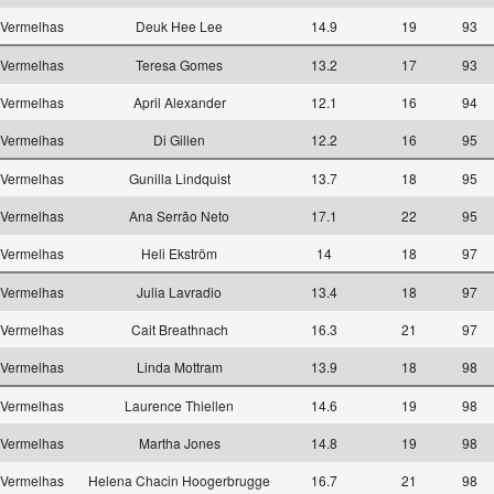
Vermelhas
Deuk Hee Lee
14.9
19
93
Vermelhas
Teresa Gomes
13.2
17
93
Vermelhas
April Alexander
12.1
16
94
Vermelhas
Di Gillen
12.2
16
95
Vermelhas
Gunilla Lindquist
13.7
18
95
Vermelhas
Ana Serrão Neto
17.1
22
95
Vermelhas
Heli Ekström
14
18
97
Vermelhas
Julia Lavradio
13.4
18
97
Vermelhas
Cait Breathnach
16.3
21
97
Vermelhas
Linda Mottram
13.9
18
98
Vermelhas
Laurence Thiellen
14.6
19
98
Vermelhas
Martha Jones
14.8
19
98
Vermelhas
Helena Chacin Hoogerbrugge
16.7
21
98