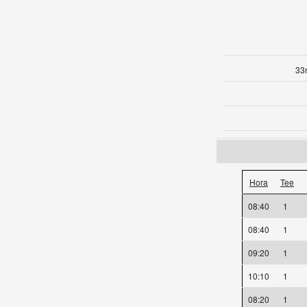
33r
Hora
Tee
08:40
1
08:40
1
09:20
1
10:10
1
08:20
1