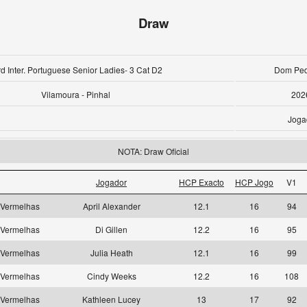
Draw
d Inter. Portuguese Senior Ladies- 3 Cat D2
Dom Pedr
Vilamoura - Pinhal
202
Joga
NOTA: Draw Oficial
Jogador
HCP Exacto
HCP Jogo
V1
Vermelhas
April Alexander
12.1
16
94
Vermelhas
Di Gillen
12.2
16
95
Vermelhas
Julia Heath
12.1
16
99
Vermelhas
Cindy Weeks
12.2
16
108
Vermelhas
Kathleen Lucey
13
17
92