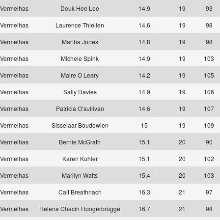
Vermelhas
Deuk Hee Lee
14.9
19
93
Vermelhas
Laurence Thiellen
14.6
19
98
Vermelhas
Martha Jones
14.8
19
98
Vermelhas
Michele Spink
14.9
19
103
Vermelhas
Maire O Leary
14.2
19
105
Vermelhas
Sally Davies
14.9
19
106
Vermelhas
Patricia O’sullivan
14.6
19
107
Vermelhas
Sisselaar Boudewien
15
19
109
Vermelhas
Bernie McGrath
15.1
20
90
Vermelhas
Karen Kuhler
15.1
20
102
Vermelhas
Marilyn Watts
15.4
20
103
Vermelhas
Cait Breathnach
16.3
21
97
Vermelhas
Helena Chacin Hoogerbrugge
16.7
21
98