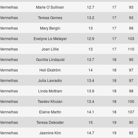
Vermelhas
Marie O`Sullivan
12.7
17
93
Vermelhas
Teresa Gomes
13.2
17
93
Vermelhas
Mary Bergin
13
17
99
Vermelhas
Evelyne Le Metayer
12.9
17
103
Vermelhas
Joan Lillie
13
17
110
Vermelhas
Gunilla Lindquist
13.7
18
95
Vermelhas
Heli Ekström
14
18
97
Vermelhas
Julia Lavradio
13.4
18
97
Vermelhas
Linda Mottram
13.9
18
98
Vermelhas
Tsedev Khulan
13.4
18
100
Vermelhas
Elaine Martin
14.1
18
107
Vermelhas
Teresa Dekoster
15
19
90
Vermelhas
Jasmine Kim
14.7
19
92