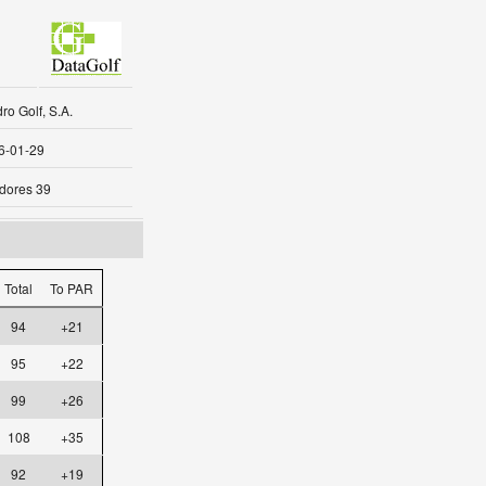
o Golf, S.A.
6-01-29
dores 39
Total
To PAR
94
+21
95
+22
99
+26
108
+35
92
+19