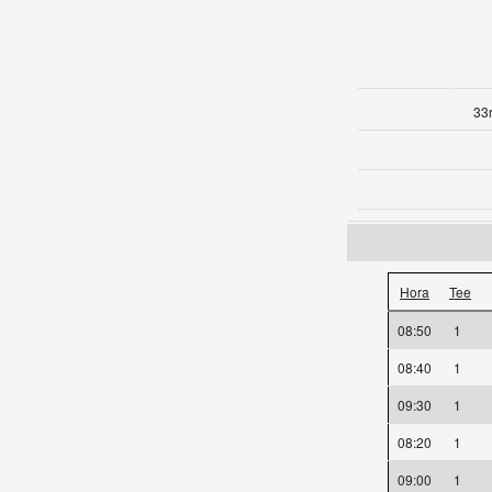
33r
Hora
Tee
08:50
1
08:40
1
09:30
1
08:20
1
09:00
1