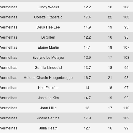
Vermelhas
Cindy Weeks
12.2
16
108
Vermelhas
Colette Fitzgerald
17.4
22
103
Vermelhas
Deuk Hee Lee
14.9
19
93
Vermelhas
Di Gillen
12.2
16
95
Vermelhas
Elaine Martin
14.1
18
107
Vermelhas
Evelyne Le Metayer
12.9
17
103
Vermelhas
Gunilla Lindquist
13.7
18
95
Vermelhas
Helena Chacin Hoogerbrugge
16.7
21
98
Vermelhas
Heli Ekström
14
18
97
Vermelhas
Jasmine Kim
14.7
19
92
Vermelhas
Joan Lillie
13
17
110
Vermelhas
Joelle Santos
17.9
23
102
Vermelhas
Julia Heath
12.1
16
99