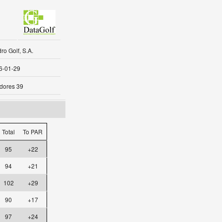
o Golf, S.A.
6-01-29
dores 39
Total
To PAR
95
+22
94
+21
102
+29
90
+17
97
+24