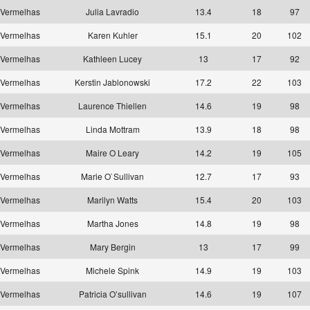
Vermelhas
Julia Lavradio
13.4
18
97
Vermelhas
Karen Kuhler
15.1
20
102
Vermelhas
Kathleen Lucey
13
17
92
Vermelhas
Kerstin Jablonowski
17.2
22
103
Vermelhas
Laurence Thiellen
14.6
19
98
Vermelhas
Linda Mottram
13.9
18
98
Vermelhas
Maire O Leary
14.2
19
105
Vermelhas
Marie O`Sullivan
12.7
17
93
Vermelhas
Marilyn Watts
15.4
20
103
Vermelhas
Martha Jones
14.8
19
98
Vermelhas
Mary Bergin
13
17
99
Vermelhas
Michele Spink
14.9
19
103
Vermelhas
Patricia O’sullivan
14.6
19
107