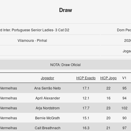
Draw
d Inter. Portuguese Senior Ladies- 3 Cat D2
Dom Pedr
Vilamoura - Pinhal
202
Joga
NOTA: Draw Oficial
Jogador
HCP Exacto
HCP Jogo
V1
Vermelhas
Ana Serrão Neto
17.1
22
95
Vermelhas
April Alexander
12.1
16
94
Vermelhas
Arja Nordstrom
17.7
23
102
Vermelhas
Bernie McGrath
15.1
20
90
Vermelhas
Cait Breathnach
16.3
21
97