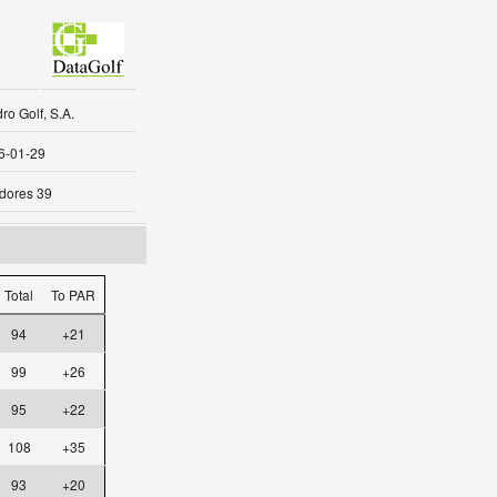
o Golf, S.A.
6-01-29
dores 39
Total
To PAR
94
+21
99
+26
95
+22
108
+35
93
+20