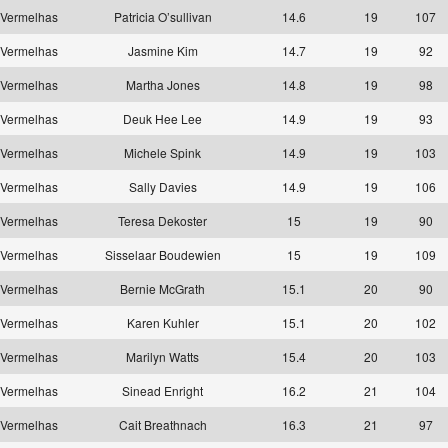
Vermelhas
Patricia O’sullivan
14.6
19
107
Vermelhas
Jasmine Kim
14.7
19
92
Vermelhas
Martha Jones
14.8
19
98
Vermelhas
Deuk Hee Lee
14.9
19
93
Vermelhas
Michele Spink
14.9
19
103
Vermelhas
Sally Davies
14.9
19
106
Vermelhas
Teresa Dekoster
15
19
90
Vermelhas
Sisselaar Boudewien
15
19
109
Vermelhas
Bernie McGrath
15.1
20
90
Vermelhas
Karen Kuhler
15.1
20
102
Vermelhas
Marilyn Watts
15.4
20
103
Vermelhas
Sinead Enright
16.2
21
104
Vermelhas
Cait Breathnach
16.3
21
97