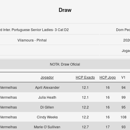
Draw
d Inter. Portuguese Senior Ladies- 3 Cat D2
Dom Pedr
Vilamoura - Pinhal
202
Joga
NOTA: Draw Oficial
Jogador
HCP Exacto
HCP Jogo
V1
Vermelhas
April Alexander
12.1
16
94
Vermelhas
Julia Heath
12.1
16
99
Vermelhas
Di Gillen
12.2
16
95
Vermelhas
Cindy Weeks
12.2
16
108
Vermelhas
Marie O`Sullivan
12.7
17
93