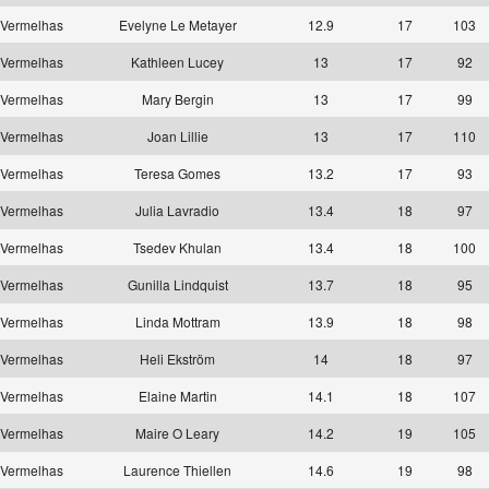
Vermelhas
Evelyne Le Metayer
12.9
17
103
Vermelhas
Kathleen Lucey
13
17
92
Vermelhas
Mary Bergin
13
17
99
Vermelhas
Joan Lillie
13
17
110
Vermelhas
Teresa Gomes
13.2
17
93
Vermelhas
Julia Lavradio
13.4
18
97
Vermelhas
Tsedev Khulan
13.4
18
100
Vermelhas
Gunilla Lindquist
13.7
18
95
Vermelhas
Linda Mottram
13.9
18
98
Vermelhas
Heli Ekström
14
18
97
Vermelhas
Elaine Martin
14.1
18
107
Vermelhas
Maire O Leary
14.2
19
105
Vermelhas
Laurence Thiellen
14.6
19
98