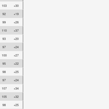
103
+30
92
+19
99
+26
110
+37
93
+20
97
+24
100
+27
95
+22
98
+25
97
+24
107
+34
105
+32
98
+25