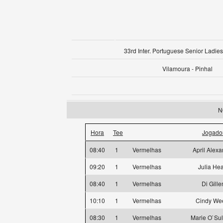
33rd Inter. Portuguese Senior Ladies
Vilamoura - Pinhal
N
Hora
Tee
Jogado
08:40
1
Vermelhas
April Alex
09:20
1
Vermelhas
Julia He
08:40
1
Vermelhas
Di Gille
10:10
1
Vermelhas
Cindy We
08:30
1
Vermelhas
Marie O`Sul