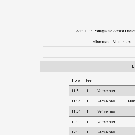
33rd Inter. Portuguese Senior Ladie
Vilamoura - Millennium
N
Hora
Tee
11:51
1
Vermelhas
11:51
1
Vermelhas
Man
11:51
1
Vermelhas
12:00
1
Vermelhas
12:00
1
Vermelhas