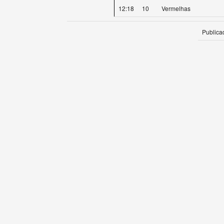
12:18
10
Vermelhas
Publica