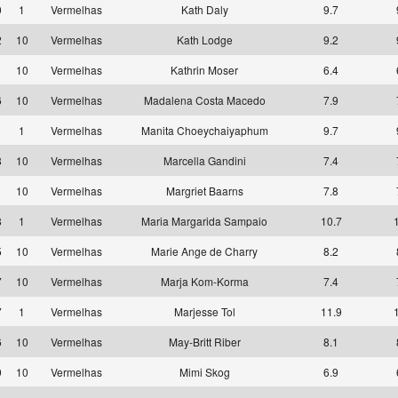
0
1
Vermelhas
Kath Daly
9.7
2
10
Vermelhas
Kath Lodge
9.2
1
10
Vermelhas
Kathrin Moser
6.4
6
10
Vermelhas
Madalena Costa Macedo
7.9
1
1
Vermelhas
Manita Choeychaiyaphum
9.7
8
10
Vermelhas
Marcella Gandini
7.4
1
10
Vermelhas
Margriet Baarns
7.8
8
1
Vermelhas
Maria Margarida Sampaio
10.7
5
10
Vermelhas
Marie Ange de Charry
8.2
7
10
Vermelhas
Marja Kom-Korma
7.4
7
1
Vermelhas
Marjesse Tol
11.9
6
10
Vermelhas
May-Britt Riber
8.1
9
10
Vermelhas
Mimi Skog
6.9