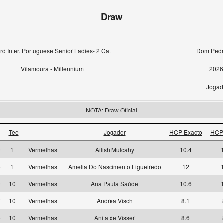
Draw
rd Inter. Portuguese Senior Ladies- 2 Cat
Dom Pedro
Vilamoura - Millennium
2026
Jogad
NOTA: Draw Oficial
Tee
Jogador
HCP Exacto
HCP
9
1
Vermelhas
Ailish Mulcahy
10.4
6
1
Vermelhas
Amelia Do Nascimento Figueiredo
12
9
10
Vermelhas
Ana Paula Saúde
10.6
7
10
Vermelhas
Andrea Visch
8.1
5
10
Vermelhas
Anita de Visser
8.6