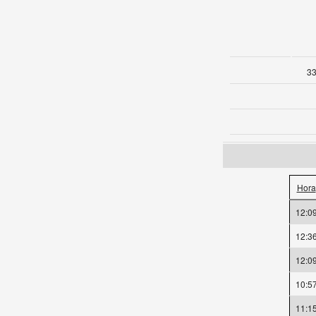
33
Hora
12:0
12:3
12:0
10:5
11:1