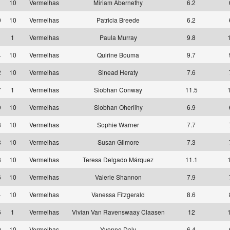
1
10
Vermelhas
Miriam Abernethy
6.2
0
10
Vermelhas
Patricia Breede
6.2
1
1
Vermelhas
Paula Murray
9.8
4
10
Vermelhas
Quirine Bouma
9.7
2
10
Vermelhas
Sinead Heraty
7.6
7
1
Vermelhas
Siobhan Conway
11.5
9
10
Vermelhas
Siobhan Oherlihy
6.9
8
10
Vermelhas
Sophie Warner
7.7
8
10
Vermelhas
Susan Gilmore
7.3
8
10
Vermelhas
Teresa Delgado Márquez
11.1
6
10
Vermelhas
Valerie Shannon
7.9
4
10
Vermelhas
Vanessa Fitzgerald
8.6
6
1
Vermelhas
Vivian Van Ravenswaay Claasen
12
0
10
Vermelhas
Yvonne Daly
6.4