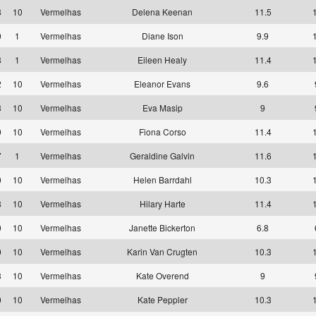
8
10
Vermelhas
Delena Keenan
11.5
0
1
Vermelhas
Diane Ison
9.9
8
1
Vermelhas
Eileen Healy
11.4
2
10
Vermelhas
Eleanor Evans
9.6
3
10
Vermelhas
Eva Masip
9
9
10
Vermelhas
Fiona Corso
11.4
7
1
Vermelhas
Geraldine Galvin
11.6
0
10
Vermelhas
Helen Barrdahl
10.3
8
10
Vermelhas
Hilary Harte
11.4
9
10
Vermelhas
Janette Bickerton
6.8
0
10
Vermelhas
Karin Van Crugten
10.3
3
10
Vermelhas
Kate Overend
9
0
10
Vermelhas
Kate Peppler
10.3