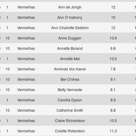
6
1
Vermelhas
Ann de Jongh
12
0
1
Vermelhas
Ann O`mahony
10
6
1
Vermelhas
Ann-Charlotte Ekström
12
9
10
Vermelhas
Anne Duggan
10.6
0
10
Vermelhas
Annette Boland
6.8
9
1
Vermelhas
Annette Mai
10.5
7
10
Vermelhas
Arminda Von Kanel
7.8
3
10
Vermelhas
Ber O’shea
9.1
5
10
Vermelhas
Betty Vanneste
8.1
1
1
Vermelhas
Camilla Dyson
8.9
4
10
Vermelhas
Catherine Smith
8.8
9
1
Vermelhas
Claire Richardson
10.5
8
1
Vermelhas
Colette Robertson
11.3