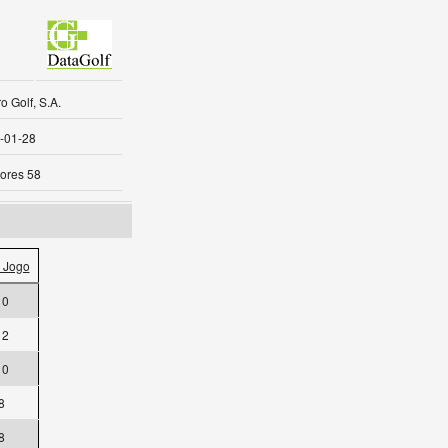
 Golf, S.A.
-01-28
ores 58
 Jogo
10
12
10
8
8