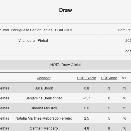
Draw
d Inter. Portuguese Senior Ladies- 1 Cat Dia 3
Dom Ped
Vilamoura - Pinhal
202
Joga
NOTA: Draw Oficial
Jogador
HCP Exacto
HCP Jogo
V1
elhas
Julia Brook
0.8
3
73
elhas
Benjamine Bouillonnec
+1.7
0
76
elhas
Sheena McElroy
2.2
5
75
elhas
Natalia Martínez-Reboredo Ferreiro
2.5
5
76
elhas
Carmen Mendaro
4.8
8
76