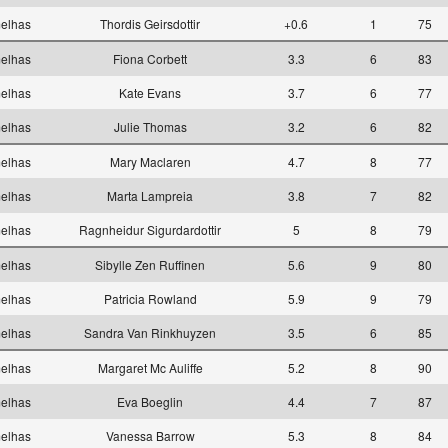
elhas
Thordis Geirsdottir
+0.6
1
75
elhas
Fiona Corbett
3.3
6
83
elhas
Kate Evans
3.7
6
77
elhas
Julie Thomas
3.2
6
82
elhas
Mary Maclaren
4.7
8
77
elhas
Marta Lampreia
3.8
7
82
elhas
Ragnheidur Sigurdardottir
5
8
79
elhas
Sibylle Zen Ruffinen
5.6
9
80
elhas
Patricia Rowland
5.9
9
79
elhas
Sandra Van Rinkhuyzen
3.5
6
85
elhas
Margaret Mc Auliffe
5.2
8
90
elhas
Eva Boeglin
4.4
7
87
elhas
Vanessa Barrow
5.3
8
84