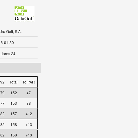
ro Golf, S.A.
6-01-30
dores 24
V2
Total
To PAR
79
152
+7
77
153
+8
82
157
+12
82
158
+13
82
158
+13