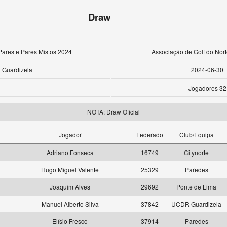
Draw
ares e Pares Mistos 2024
Associação de Golf do Nort
Guardizela
2024-06-30
Jogadores 32
NOTA: Draw Oficial
Jogador
Federado
Club/Equipa
s
Adriano Fonseca
16749
Citynorte
s
Hugo Miguel Valente
25329
Paredes
s
Joaquim Alves
29692
Ponte de Lima
s
Manuel Alberto Silva
37842
UCDR Guardizela
s
Elísio Fresco
37914
Paredes