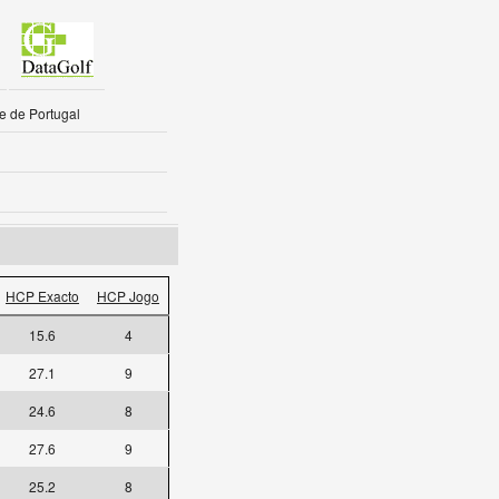
e de Portugal
HCP Exacto
HCP Jogo
15.6
4
27.1
9
24.6
8
27.6
9
25.2
8