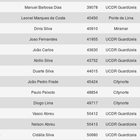
s
Manuel Barbosa Dias
39078
UCDR Guardizela
s
Leonel Marques da Costa
40450
Ponte de Lima
s
Dinis Silva
40910
Miramar
s
Joao Fernandes
41955
UCDR Guardizela
s
João Carlos
43630
UCDR Guardizela
s
Abílio Silva
43752
UCDR Guardizela
s
Duarte Silva
44015
UCDR Guardizela
s
João Pedro Frade
45424
Citynorte
s
Paulo Peixoto
48854
Citynorte
s
Diogo Lima
49717
Citynorte
s
Vasco Abreu
50412
UCDR Guardizela
s
Nelson Abreu
50413
UCDR Guardizela
s
Cidália Silva
50680
UCDR Guardizela