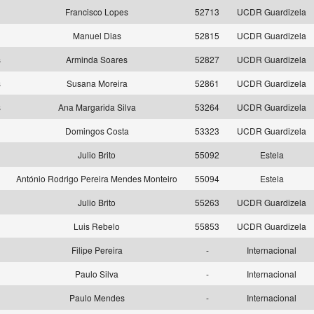
s
Francisco Lopes
52713
UCDR Guardizela
s
Manuel Dias
52815
UCDR Guardizela
s
Arminda Soares
52827
UCDR Guardizela
s
Susana Moreira
52861
UCDR Guardizela
s
Ana Margarida Silva
53264
UCDR Guardizela
s
Domingos Costa
53323
UCDR Guardizela
s
Julio Brito
55092
Estela
s
António Rodrigo Pereira Mendes Monteiro
55094
Estela
s
Julio Brito
55263
UCDR Guardizela
s
Luis Rebelo
55853
UCDR Guardizela
s
Filipe Pereira
-
Internacional
s
Paulo Silva
-
Internacional
s
Paulo Mendes
-
Internacional