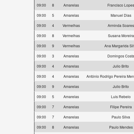
09:00
8
Amarelas
Francisco Lope
09:00
5
Amarelas
Manuel Dias
09:00
4
Vermelhas
Arminda Soares
09:00
8
Vermelhas
Susana Moreira
09:00
9
Vermelhas
Ana Margarida Sil
09:00
3
Amarelas
Domingos Cost
09:00
4
Amarelas
Julio Brito
09:00
4
Amarelas
António Rodrigo Pereira Me
09:00
9
Amarelas
Julio Brito
09:00
5
Amarelas
Luis Rebelo
09:00
7
Amarelas
Filipe Pereira
09:00
7
Amarelas
Paulo Silva
09:00
8
Amarelas
Paulo Mendes