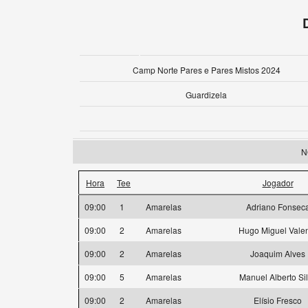
Camp Norte Pares e Pares Mistos 2024
Guardizela
N
Hora
Tee
Jogador
09:00
1
Amarelas
Adriano Fonsec
09:00
2
Amarelas
Hugo Miguel Vale
09:00
2
Amarelas
Joaquim Alves
09:00
5
Amarelas
Manuel Alberto Si
09:00
2
Amarelas
Elísio Fresco