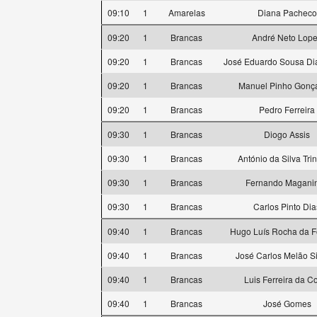
09:10
1
Amarelas
Diana Pacheco
09:20
1
Brancas
André Neto Lop
09:20
1
Brancas
José Eduardo Sousa Di
09:20
1
Brancas
Manuel Pinho Gonç
09:20
1
Brancas
Pedro Ferreira
09:30
1
Brancas
Diogo Assis
09:30
1
Brancas
António da Silva Tri
09:30
1
Brancas
Fernando Magani
09:30
1
Brancas
Carlos Pinto Dia
09:40
1
Brancas
Hugo Luís Rocha da 
09:40
1
Brancas
José Carlos Melão Si
09:40
1
Brancas
Luis Ferreira da C
09:40
1
Brancas
José Gomes