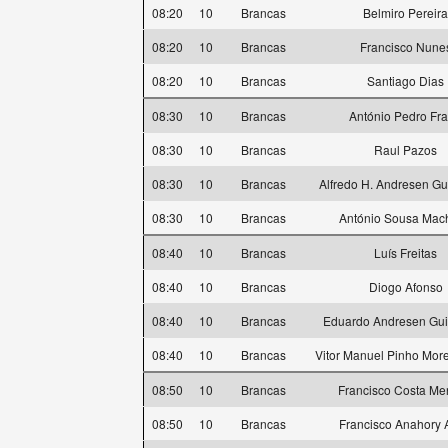
08:20
10
Brancas
Belmiro Pereira
08:20
10
Brancas
Francisco Nune
08:20
10
Brancas
Santiago Dias
08:30
10
Brancas
António Pedro Fr
08:30
10
Brancas
Raul Pazos
08:30
10
Brancas
Alfredo H. Andresen G
08:30
10
Brancas
António Sousa Mac
08:40
10
Brancas
Luís Freitas
08:40
10
Brancas
Diogo Afonso
08:40
10
Brancas
Eduardo Andresen Gu
08:40
10
Brancas
Vitor Manuel Pinho More
08:50
10
Brancas
Francisco Costa M
08:50
10
Brancas
Francisco Anahory 