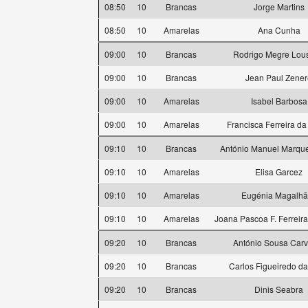
08:50
10
Brancas
Jorge Martins
08:50
10
Amarelas
Ana Cunha
09:00
10
Brancas
Rodrigo Megre Lou
09:00
10
Brancas
Jean Paul Zener
09:00
10
Amarelas
Isabel Barbosa
09:00
10
Amarelas
Francisca Ferreira da
09:10
10
Brancas
António Manuel Marqu
09:10
10
Amarelas
Elisa Garcez
09:10
10
Amarelas
Eugénia Magalhã
09:10
10
Amarelas
Joana Pascoa F. Ferreir
09:20
10
Brancas
António Sousa Carv
09:20
10
Brancas
Carlos Figueiredo da
09:20
10
Brancas
Dinis Seabra