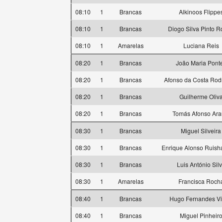
08:10
1
Brancas
Alkinoos Flippe
08:10
1
Brancas
Diogo Silva Pinto 
08:10
1
Amarelas
Luciana Reis
08:20
1
Brancas
João Maria Pont
08:20
1
Brancas
Afonso da Costa Rod
08:20
1
Brancas
Guilherme Oliv
08:20
1
Brancas
Tomás Afonso Ara
08:30
1
Brancas
Miguel Silveira
08:30
1
Brancas
Enrique Alonso Ruis
08:30
1
Brancas
Luis António Sil
08:30
1
Amarelas
Francisca Roch
08:40
1
Brancas
Hugo Fernandes Vi
08:40
1
Brancas
Miguel Pinheir