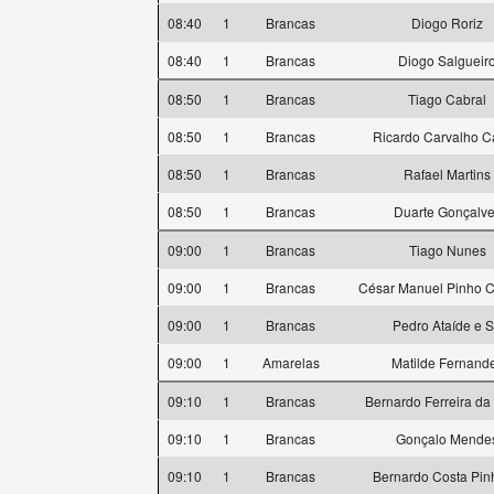
08:40
1
Brancas
Diogo Roriz
08:40
1
Brancas
Diogo Salgueir
08:50
1
Brancas
Tiago Cabral
08:50
1
Brancas
Ricardo Carvalho C
08:50
1
Brancas
Rafael Martins
08:50
1
Brancas
Duarte Gonçalv
09:00
1
Brancas
Tiago Nunes
09:00
1
Brancas
César Manuel Pinho 
09:00
1
Brancas
Pedro Ataíde e 
09:00
1
Amarelas
Matilde Fernand
09:10
1
Brancas
Bernardo Ferreira da
09:10
1
Brancas
Gonçalo Mende
09:10
1
Brancas
Bernardo Costa Pin