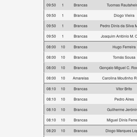
09:50
1
Brancas
Tuomas Rautahe
09:50
1
Brancas
Diogo Vieira
09:50
1
Brancas
Pedro Dinis da Silva
09:50
1
Brancas
Joaquim António M. 
08:00
10
Brancas
Hugo Ferreira
08:00
10
Brancas
Tomás Sousa
08:00
10
Brancas
Gonçalo Miguel C. Ro
08:00
10
Amarelas
Carolina Moutinho R
08:10
10
Brancas
Vitor Brito
08:10
10
Brancas
Pedro Aires
08:10
10
Brancas
Guilherme Jerón
08:10
10
Brancas
Miguel Dinis Ferre
08:20
10
Brancas
Diogo Marques Lo