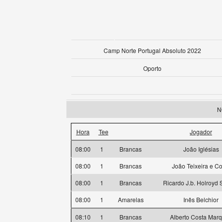
Camp Norte Portugal Absoluto 2022
Oporto
N
Hora
Tee
Jogador
08:00
1
Brancas
João Iglésias
08:00
1
Brancas
João Teixeira e Co
08:00
1
Brancas
Ricardo J.b. Holroyd 
08:00
1
Amarelas
Inês Belchior
08:10
1
Brancas
Alberto Costa Mar