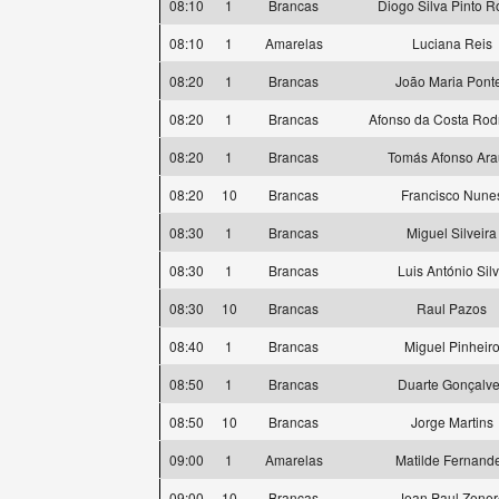
08:10
1
Brancas
Diogo Silva Pinto 
08:10
1
Amarelas
Luciana Reis
08:20
1
Brancas
João Maria Pont
08:20
1
Brancas
Afonso da Costa Rod
08:20
1
Brancas
Tomás Afonso Ara
08:20
10
Brancas
Francisco Nune
08:30
1
Brancas
Miguel Silveira
08:30
1
Brancas
Luis António Sil
08:30
10
Brancas
Raul Pazos
08:40
1
Brancas
Miguel Pinheir
08:50
1
Brancas
Duarte Gonçalv
08:50
10
Brancas
Jorge Martins
09:00
1
Amarelas
Matilde Fernand
09:00
10
Brancas
Jean Paul Zener