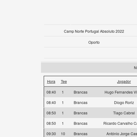
Camp Norte Portugal Absoluto 2022
Oporto
N
Hora
Tee
Jogador
08:40
1
Brancas
Hugo Fernandes Vi
08:40
1
Brancas
Diogo Roriz
08:50
1
Brancas
Tiago Cabral
08:50
1
Brancas
Ricardo Carvalho C
09:30
10
Brancas
António Jorge Cas