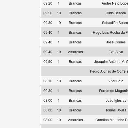
09:20
1
Brancas
André Neto Lop
09:20
10
Brancas
Dinis Seabra
09:30
10
Brancas
Sebastião Soare
09:40
1
Brancas
Hugo Luís Rocha da 
09:40
1
Brancas
José Gomes
09:40
10
Amarelas
Eva Silva
09:50
1
Brancas
Joaquim António M. 
Pedro Afonso de Correi
08:10
10
Brancas
Vitor Brito
09:30
1
Brancas
Fernando Magani
08:00
1
Brancas
João Iglésias
08:00
10
Brancas
Tomás Sousa
08:00
10
Amarelas
Carolina Moutinho R