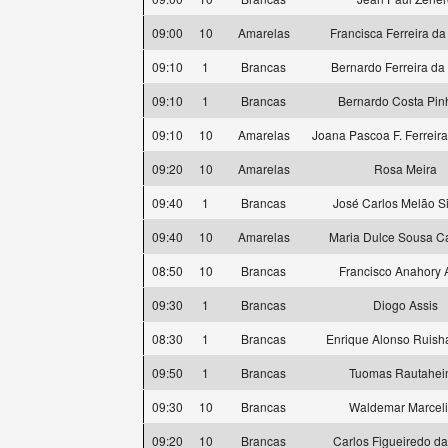
09:00
10
Amarelas
Francisca Ferreira da
09:10
1
Brancas
Bernardo Ferreira da
09:10
1
Brancas
Bernardo Costa Pin
09:10
10
Amarelas
Joana Pascoa F. Ferreir
09:20
10
Amarelas
Rosa Meira
09:40
1
Brancas
José Carlos Melão Si
09:40
10
Amarelas
Maria Dulce Sousa 
08:50
10
Brancas
Francisco Anahory 
09:30
1
Brancas
Diogo Assis
08:30
1
Brancas
Enrique Alonso Ruis
09:50
1
Brancas
Tuomas Rautahe
09:30
10
Brancas
Waldemar Marcel
09:20
10
Brancas
Carlos Figueiredo da