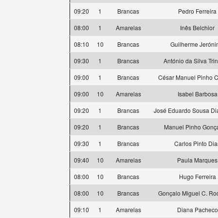
09:20
1
Brancas
Pedro Ferreira
08:00
1
Amarelas
Inês Belchior
08:10
10
Brancas
Guilherme Jerón
09:30
1
Brancas
António da Silva Tri
09:00
1
Brancas
César Manuel Pinho 
09:00
10
Amarelas
Isabel Barbosa
09:20
1
Brancas
José Eduardo Sousa Di
09:20
1
Brancas
Manuel Pinho Gonç
09:30
1
Brancas
Carlos Pinto Dia
09:40
10
Amarelas
Paula Marques
08:00
10
Brancas
Hugo Ferreira
08:00
10
Brancas
Gonçalo Miguel C. Ro
09:10
1
Amarelas
Diana Pacheco