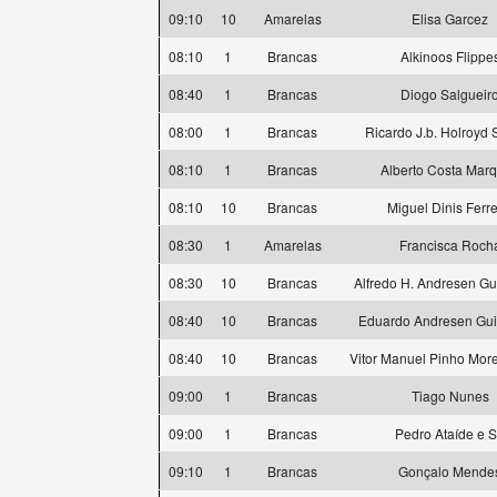
09:10
10
Amarelas
Elisa Garcez
08:10
1
Brancas
Alkinoos Flippe
08:40
1
Brancas
Diogo Salgueir
08:00
1
Brancas
Ricardo J.b. Holroyd 
08:10
1
Brancas
Alberto Costa Mar
08:10
10
Brancas
Miguel Dinis Ferre
08:30
1
Amarelas
Francisca Roch
08:30
10
Brancas
Alfredo H. Andresen G
08:40
10
Brancas
Eduardo Andresen Gu
08:40
10
Brancas
Vitor Manuel Pinho More
09:00
1
Brancas
Tiago Nunes
09:00
1
Brancas
Pedro Ataíde e 
09:10
1
Brancas
Gonçalo Mende