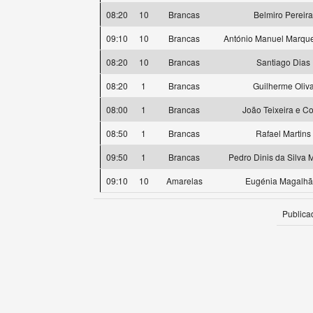
08:20
10
Brancas
Belmiro Pereira
09:10
10
Brancas
António Manuel Marqu
08:20
10
Brancas
Santiago Dias
08:20
1
Brancas
Guilherme Oliv
08:00
1
Brancas
João Teixeira e Co
08:50
1
Brancas
Rafael Martins
09:50
1
Brancas
Pedro Dinis da Silva
09:10
10
Amarelas
Eugénia Magalhã
Publica