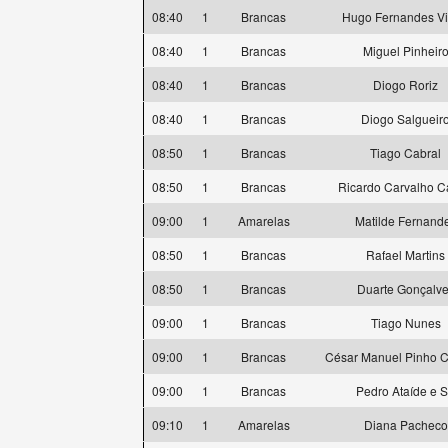
08:40
1
Brancas
Hugo Fernandes Vi
08:40
1
Brancas
Miguel Pinheir
08:40
1
Brancas
Diogo Roriz
08:40
1
Brancas
Diogo Salgueir
08:50
1
Brancas
Tiago Cabral
08:50
1
Brancas
Ricardo Carvalho C
09:00
1
Amarelas
Matilde Fernand
08:50
1
Brancas
Rafael Martins
08:50
1
Brancas
Duarte Gonçalv
09:00
1
Brancas
Tiago Nunes
09:00
1
Brancas
César Manuel Pinho 
09:00
1
Brancas
Pedro Ataíde e 
09:10
1
Amarelas
Diana Pacheco