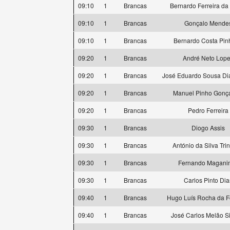
09:10
1
Brancas
Bernardo Ferreira da
09:10
1
Brancas
Gonçalo Mende
09:10
1
Brancas
Bernardo Costa Pin
09:20
1
Brancas
André Neto Lop
09:20
1
Brancas
José Eduardo Sousa Di
09:20
1
Brancas
Manuel Pinho Gonç
09:20
1
Brancas
Pedro Ferreira
09:30
1
Brancas
Diogo Assis
09:30
1
Brancas
António da Silva Tri
09:30
1
Brancas
Fernando Magani
09:30
1
Brancas
Carlos Pinto Dia
09:40
1
Brancas
Hugo Luís Rocha da 
09:40
1
Brancas
José Carlos Melão Si