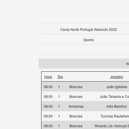
Camp Norte Portugal Absoluto 2022
Oporto
N
Hora
Tee
Jogador
08:00
1
Brancas
João Iglésias
08:00
1
Brancas
João Teixeira e Co
08:00
1
Amarelas
Inês Belchior
09:50
1
Brancas
Tuomas Rautahe
08:00
1
Brancas
Ricardo J.b. Holroyd 