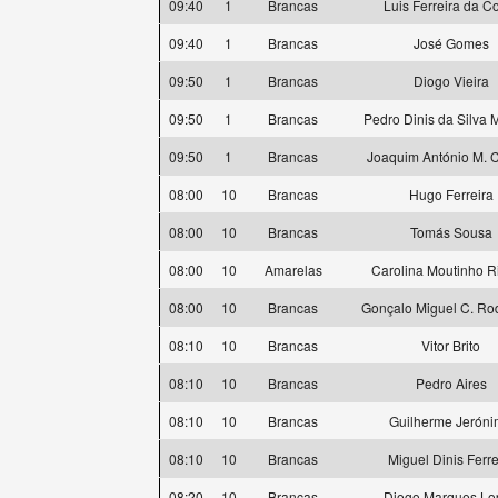
09:40
1
Brancas
Luis Ferreira da C
09:40
1
Brancas
José Gomes
09:50
1
Brancas
Diogo Vieira
09:50
1
Brancas
Pedro Dinis da Silva
09:50
1
Brancas
Joaquim António M. 
08:00
10
Brancas
Hugo Ferreira
08:00
10
Brancas
Tomás Sousa
08:00
10
Amarelas
Carolina Moutinho R
08:00
10
Brancas
Gonçalo Miguel C. Ro
08:10
10
Brancas
Vitor Brito
08:10
10
Brancas
Pedro Aires
08:10
10
Brancas
Guilherme Jerón
08:10
10
Brancas
Miguel Dinis Ferre
08:20
10
Brancas
Diogo Marques Lo