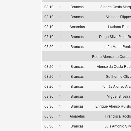
08:10
1
Brancas
Alberto Costa Mar
08:10
1
Brancas
Alkinoos Flippe
08:10
1
Amarelas
Luciana Reis
08:10
1
Brancas
Diogo Silva Pinto 
08:20
1
Brancas
João Maria Pont
Pedro Afonso de Correi
08:20
1
Brancas
Afonso da Costa Rod
08:20
1
Brancas
Guilherme Oliv
08:20
1
Brancas
Tomás Afonso Ara
08:30
1
Brancas
Miguel Silveira
08:30
1
Brancas
Enrique Alonso Ruis
08:30
1
Amarelas
Francisca Roch
08:30
1
Brancas
Luis António Sil