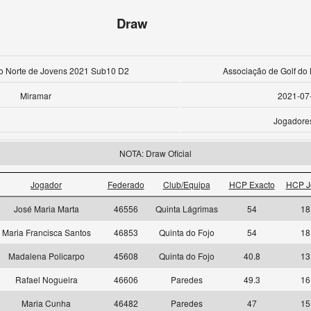
Draw
 Norte de Jovens 2021 Sub10 D2
Associação de Golf do 
Miramar
2021-07
Jogadore
NOTA: Draw Oficial
Jogador
Federado
Club/Equipa
HCP Exacto
HCP J
José Maria Marta
46556
Quinta Lágrimas
54
18
Maria Francisca Santos
46853
Quinta do Fojo
54
18
Madalena Policarpo
45608
Quinta do Fojo
40.8
13
Rafael Nogueira
46606
Paredes
49.3
16
Maria Cunha
46482
Paredes
47
15