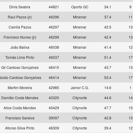
Dinis Seabra
44821
Oporto GC
34.1
9
Raul Pazos (jr)
46296
Miramar
37.4
11
Camila Pazos
46297
Miramar
42.5
13
Francisco Nunes (jr)
46299
Miramar
42.4
13
João Balixa
46038
Miramar
41.4
12
Tomás Lima Pinto
46037
Miramar
51.4
17
Gil Cardoso Gonçalves
46415
Miramar
43.7
13
Guido Cardoso Gonçalves
46414
Miramar
53.4
17
Martim Moreira
42985
Jamor C.G.
14.6
1
Damião Costa Mendes
40320
Citynorte
44.6
14
Alice Costa Mendes
45429
Citynorte
47.7
15
Francisco Saraiva
39097
Citynorte
42.8
13
Afonso Silva Pinto
46309
Citynorte
39.4
12