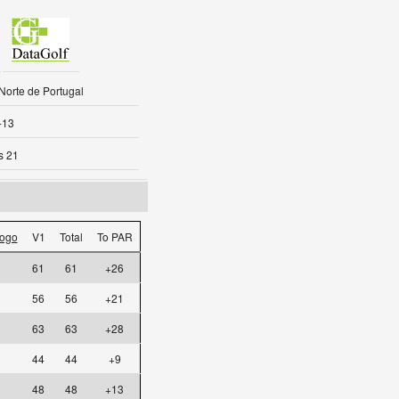
Norte de Portugal
-13
s 21
ogo
V1
Total
To PAR
61
61
+26
56
56
+21
63
63
+28
44
44
+9
48
48
+13