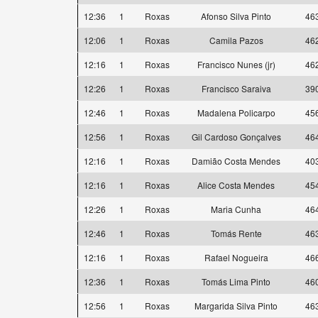
12:36
1
Roxas
Afonso Silva Pinto
46
12:06
1
Roxas
Camila Pazos
46
12:16
1
Roxas
Francisco Nunes (jr)
46
12:26
1
Roxas
Francisco Saraiva
39
12:46
1
Roxas
Madalena Policarpo
45
12:56
1
Roxas
Gil Cardoso Gonçalves
46
12:16
1
Roxas
Damião Costa Mendes
40
12:16
1
Roxas
Alice Costa Mendes
45
12:26
1
Roxas
Maria Cunha
46
12:46
1
Roxas
Tomás Rente
46
12:16
1
Roxas
Rafael Nogueira
46
12:36
1
Roxas
Tomás Lima Pinto
46
12:56
1
Roxas
Margarida Silva Pinto
46