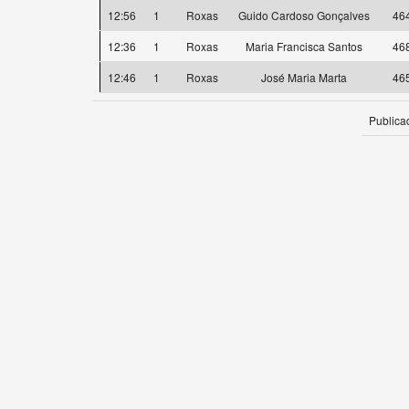
12:56
1
Roxas
Guido Cardoso Gonçalves
46
12:36
1
Roxas
Maria Francisca Santos
46
12:46
1
Roxas
José Maria Marta
46
Publica