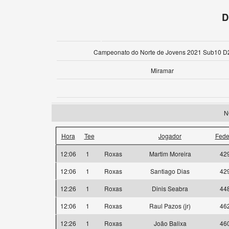
D
Campeonato do Norte de Jovens 2021 Sub10 D
Miramar
N
Hora
Tee
Jogador
Fede
12:06
1
Roxas
Martim Moreira
42
12:06
1
Roxas
Santiago Dias
42
12:26
1
Roxas
Dinis Seabra
44
12:06
1
Roxas
Raul Pazos (jr)
46
12:26
1
Roxas
João Balixa
46