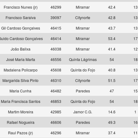
Francisco Nunes (jr)
46299
Miramar
42.4
13
Francisco Saraiva
39097
Citynorte
42.8
13
Gil Cardoso Gonçalves
46415
Miramar
43.7
13
Guido Cardoso Gonçalves
46414
Miramar
53.4
17
João Balixa
46038
Miramar
41.4
12
José Maria Marta
46556
Quinta Lágrimas
54
18
Madalena Policarpo
45608
Quinta do Fojo
40.8
13
Margarida Silva Pinto
46310
Citynorte
51.5
17
Maria Cunha
46482
Paredes
47
15
Maria Francisca Santos
46853
Quinta do Fojo
54
18
Martim Moreira
42985
Jamor C.G.
14.6
1
Rafael Nogueira
46606
Paredes
49.3
16
Raul Pazos (jr)
46296
Miramar
37.4
11