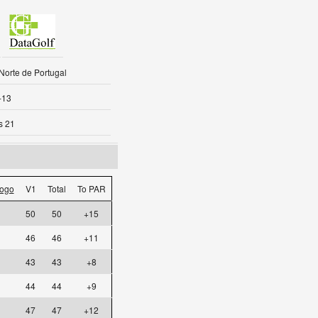
Norte de Portugal
-13
s 21
ogo
V1
Total
To PAR
50
50
+15
46
46
+11
43
43
+8
44
44
+9
47
47
+12