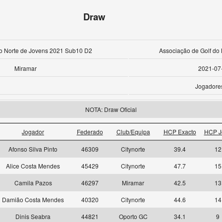
Draw
 Norte de Jovens 2021 Sub10 D2
Associação de Golf do 
Miramar
2021-07
Jogadore
NOTA: Draw Oficial
Jogador
Federado
Club/Equipa
HCP Exacto
HCP J
Afonso Silva Pinto
46309
Citynorte
39.4
12
Alice Costa Mendes
45429
Citynorte
47.7
15
Camila Pazos
46297
Miramar
42.5
13
Damião Costa Mendes
40320
Citynorte
44.6
14
Dinis Seabra
44821
Oporto GC
34.1
9