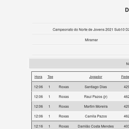
D
Campeonato do Norte de Jovens 2021 Sub10 D
Miramar
N
Hora
Tee
Jogador
Fede
12:06
1
Roxas
Santiago Dias
42
12:06
1
Roxas
Raul Pazos (jr)
46
12:06
1
Roxas
Martim Moreira
42
12:06
1
Roxas
Camila Pazos
46
12:16
1
Roxas
Damião Costa Mendes
40