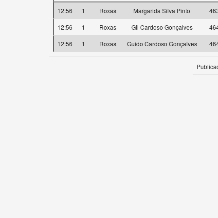
12:56
1
Roxas
Margarida Silva Pinto
46
12:56
1
Roxas
Gil Cardoso Gonçalves
46
12:56
1
Roxas
Guido Cardoso Gonçalves
46
Publica