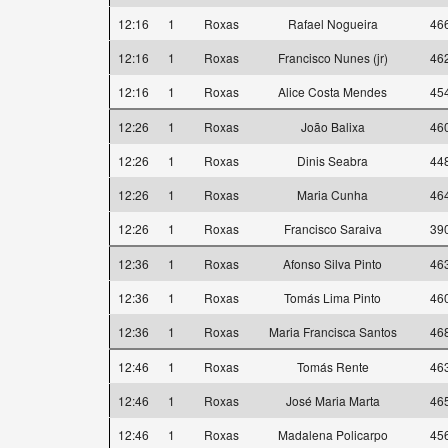
12:16
1
Roxas
Rafael Nogueira
46
12:16
1
Roxas
Francisco Nunes (jr)
46
12:16
1
Roxas
Alice Costa Mendes
45
12:26
1
Roxas
João Balixa
46
12:26
1
Roxas
Dinis Seabra
44
12:26
1
Roxas
Maria Cunha
46
12:26
1
Roxas
Francisco Saraiva
39
12:36
1
Roxas
Afonso Silva Pinto
46
12:36
1
Roxas
Tomás Lima Pinto
46
12:36
1
Roxas
Maria Francisca Santos
46
12:46
1
Roxas
Tomás Rente
46
12:46
1
Roxas
José Maria Marta
46
12:46
1
Roxas
Madalena Policarpo
45