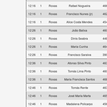
12:16
1
Roxas
Rafael Nogueira
46
12:16
1
Roxas
Francisco Nunes (jr)
46
12:16
1
Roxas
Alice Costa Mendes
45
12:26
1
Roxas
João Balixa
46
12:26
1
Roxas
Dinis Seabra
44
12:26
1
Roxas
Maria Cunha
46
12:26
1
Roxas
Francisco Saraiva
39
12:36
1
Roxas
Afonso Silva Pinto
46
12:36
1
Roxas
Tomás Lima Pinto
46
12:36
1
Roxas
Maria Francisca Santos
46
12:46
1
Roxas
Tomás Rente
46
12:46
1
Roxas
José Maria Marta
46
12:46
1
Roxas
Madalena Policarpo
45