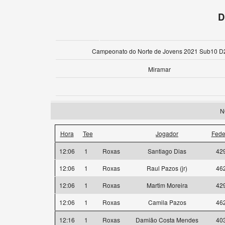
D
Campeonato do Norte de Jovens 2021 Sub10 D
Miramar
N
Hora
Tee
Jogador
Fede
12:06
1
Roxas
Santiago Dias
42
12:06
1
Roxas
Raul Pazos (jr)
46
12:06
1
Roxas
Martim Moreira
42
12:06
1
Roxas
Camila Pazos
46
12:16
1
Roxas
Damião Costa Mendes
40