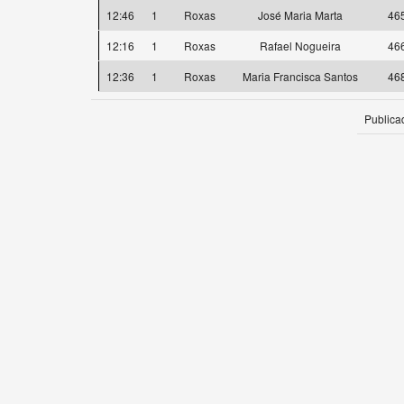
12:46
1
Roxas
José Maria Marta
46
12:16
1
Roxas
Rafael Nogueira
46
12:36
1
Roxas
Maria Francisca Santos
46
Publica