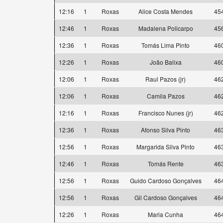
12:16
1
Roxas
Alice Costa Mendes
45
12:46
1
Roxas
Madalena Policarpo
45
12:36
1
Roxas
Tomás Lima Pinto
46
12:26
1
Roxas
João Balixa
46
12:06
1
Roxas
Raul Pazos (jr)
46
12:06
1
Roxas
Camila Pazos
46
12:16
1
Roxas
Francisco Nunes (jr)
46
12:36
1
Roxas
Afonso Silva Pinto
46
12:56
1
Roxas
Margarida Silva Pinto
46
12:46
1
Roxas
Tomás Rente
46
12:56
1
Roxas
Guido Cardoso Gonçalves
46
12:56
1
Roxas
Gil Cardoso Gonçalves
46
12:26
1
Roxas
Maria Cunha
46