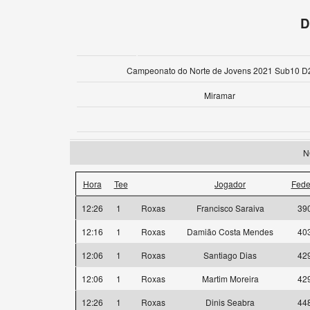
D
Campeonato do Norte de Jovens 2021 Sub10 D
Miramar
N
Hora
Tee
Jogador
Fede
12:26
1
Roxas
Francisco Saraiva
39
12:16
1
Roxas
Damião Costa Mendes
40
12:06
1
Roxas
Santiago Dias
42
12:06
1
Roxas
Martim Moreira
42
12:26
1
Roxas
Dinis Seabra
44