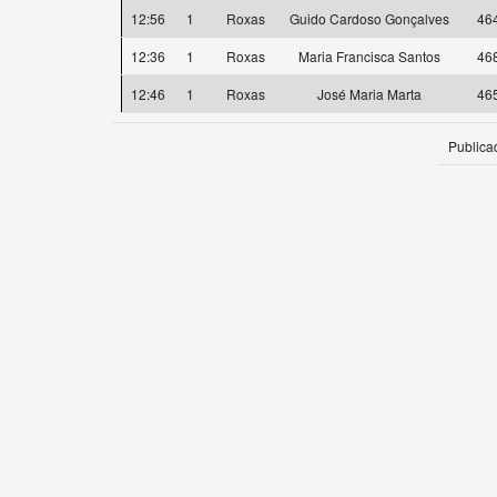
12:56
1
Roxas
Guido Cardoso Gonçalves
46
12:36
1
Roxas
Maria Francisca Santos
46
12:46
1
Roxas
José Maria Marta
46
Publica