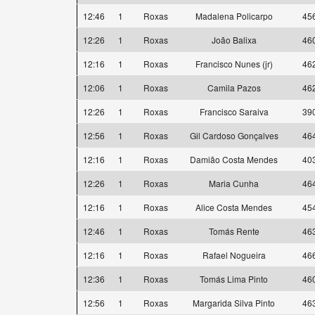
12:46
1
Roxas
Madalena Policarpo
45
12:26
1
Roxas
João Balixa
46
12:16
1
Roxas
Francisco Nunes (jr)
46
12:06
1
Roxas
Camila Pazos
46
12:26
1
Roxas
Francisco Saraiva
39
12:56
1
Roxas
Gil Cardoso Gonçalves
46
12:16
1
Roxas
Damião Costa Mendes
40
12:26
1
Roxas
Maria Cunha
46
12:16
1
Roxas
Alice Costa Mendes
45
12:46
1
Roxas
Tomás Rente
46
12:16
1
Roxas
Rafael Nogueira
46
12:36
1
Roxas
Tomás Lima Pinto
46
12:56
1
Roxas
Margarida Silva Pinto
46