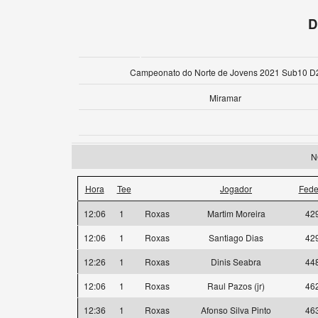
D
Campeonato do Norte de Jovens 2021 Sub10 D
Miramar
N
Hora
Tee
Jogador
Fede
12:06
1
Roxas
Martim Moreira
42
12:06
1
Roxas
Santiago Dias
42
12:26
1
Roxas
Dinis Seabra
44
12:06
1
Roxas
Raul Pazos (jr)
46
12:36
1
Roxas
Afonso Silva Pinto
46