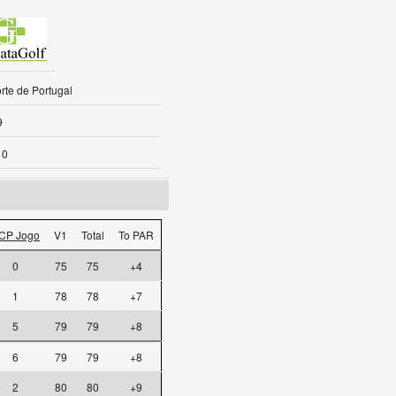
rte de Portugal
9
10
CP Jogo
V1
Total
To PAR
0
75
75
+4
1
78
78
+7
5
79
79
+8
6
79
79
+8
2
80
80
+9