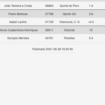
João Teixeira e Costa
36864
Quinta do Peru
1.4
Pedro Barbosa
37798
Oporto GC
3.8
Isabel Laulhe
47129
Vilamoura, C. G
+0.4
fonso Castanheira Henriques
39511
Orizonte
10
Gonçalo Mendes
40761
Paredes
5.4
Publicado 2021-06-28 16:20:45