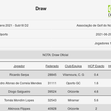
Draw
ens 2021 - Sub18 D2
Associação de Golf do No
Oporto
2021-06-2
Jogadores 
NOTA: Draw Oficial
Jogador
Federado
Club/Equipa
HCP Exacto
H
Ricardo Serpa
28845
Vilamoura, C. G
0.4
dro Afonso de Correia Mendes
31111
Oporto GC
1.6
Diogo Salgueiro
39524
Orizonte
4.6
Tomás Mondim Lopes
32543
Miramar
5.6
Alkinoos Flippes
40928
Orizonte
2