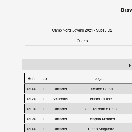
Dra
Camp Norte Jovens 2021 - Sub18 D2
Oporto
N
Hora
Tee
Jogador
09:00
1
Brancas
Ricardo Serpa
09:20
1
Amarelas
Isabel Laulhe
09:10
1
Brancas
João Teixeira e Costa
09:30
1
Brancas
Gonçalo Mendes
09:00
1
Brancas
Diogo Salgueiro