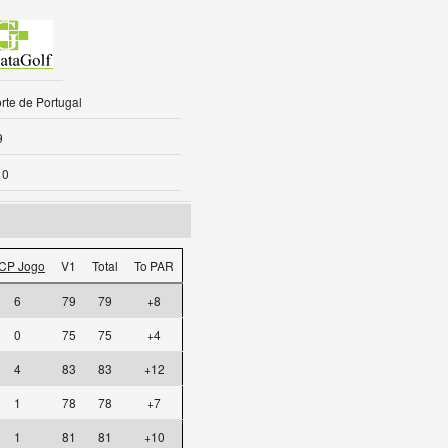
rte de Portugal
9
10
CP Jogo
V1
Total
To PAR
6
79
79
+8
0
75
75
+4
4
83
83
+12
1
78
78
+7
1
81
81
+10