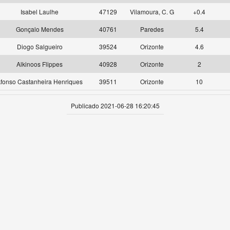
Isabel Laulhe
47129
Vilamoura, C. G
+0.4
Gonçalo Mendes
40761
Paredes
5.4
Diogo Salgueiro
39524
Orizonte
4.6
Alkinoos Flippes
40928
Orizonte
2
fonso Castanheira Henriques
39511
Orizonte
10
Publicado 2021-06-28 16:20:45