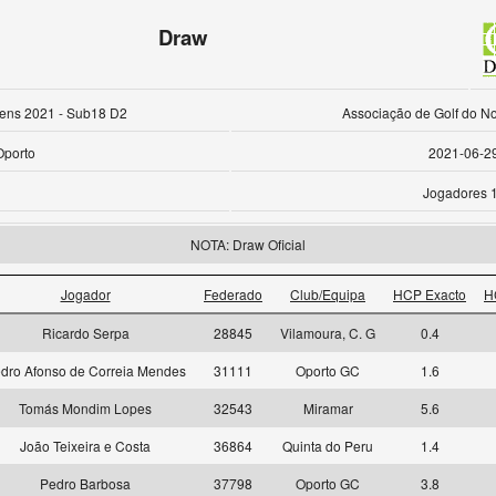
Draw
ens 2021 - Sub18 D2
Associação de Golf do No
Oporto
2021-06-2
Jogadores 
NOTA: Draw Oficial
Jogador
Federado
Club/Equipa
HCP Exacto
H
Ricardo Serpa
28845
Vilamoura, C. G
0.4
dro Afonso de Correia Mendes
31111
Oporto GC
1.6
Tomás Mondim Lopes
32543
Miramar
5.6
João Teixeira e Costa
36864
Quinta do Peru
1.4
Pedro Barbosa
37798
Oporto GC
3.8