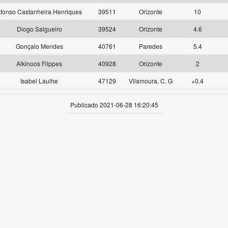
fonso Castanheira Henriques
39511
Orizonte
10
Diogo Salgueiro
39524
Orizonte
4.6
Gonçalo Mendes
40761
Paredes
5.4
Alkinoos Flippes
40928
Orizonte
2
Isabel Laulhe
47129
Vilamoura, C. G
+0.4
Publicado 2021-06-28 16:20:45