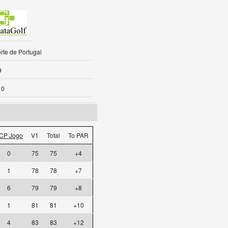
rte de Portugal
9
10
CP Jogo
V1
Total
To PAR
0
75
75
+4
1
78
78
+7
6
79
79
+8
1
81
81
+10
4
83
83
+12