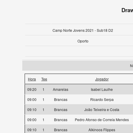
Dra
Camp Norte Jovens 2021 - Sub18 D2
Oporto
N
Hora
Tee
Jogador
09:20
1
Amarelas
Isabel Laulhe
09:00
1
Brancas
Ricardo Serpa
09:10
1
Brancas
João Teixeira e Costa
09:00
1
Brancas
Pedro Afonso de Correia Mendes
09:10
1
Brancas
Alkinoos Flippes