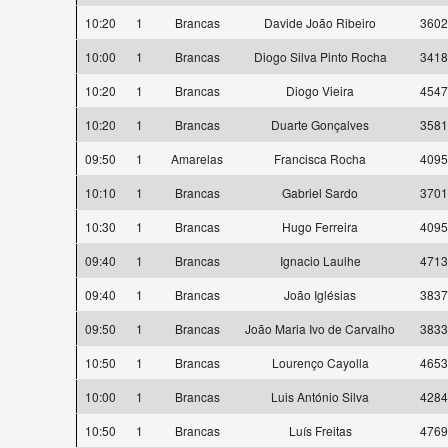
10:20
1
Brancas
Davide João Ribeiro
3602
10:00
1
Brancas
Diogo Silva Pinto Rocha
3418
10:20
1
Brancas
Diogo Vieira
4547
10:20
1
Brancas
Duarte Gonçalves
3581
09:50
1
Amarelas
Francisca Rocha
4095
10:10
1
Brancas
Gabriel Sardo
3701
10:30
1
Brancas
Hugo Ferreira
4095
09:40
1
Brancas
Ignacio Laulhe
4713
09:40
1
Brancas
João Iglésias
3837
09:50
1
Brancas
João Maria Ivo de Carvalho
3833
10:50
1
Brancas
Lourenço Cayolla
4653
10:00
1
Brancas
Luis António Silva
4284
10:50
1
Brancas
Luís Freitas
4769