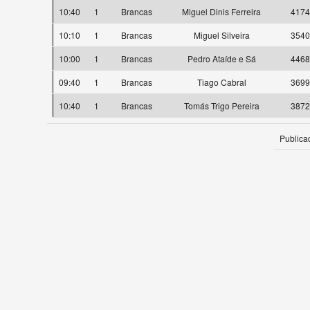
10:40
1
Brancas
Miguel Dinis Ferreira
4174
10:10
1
Brancas
Miguel Silveira
3540
10:00
1
Brancas
Pedro Ataíde e Sá
4468
09:40
1
Brancas
Tiago Cabral
3699
10:40
1
Brancas
Tomás Trigo Pereira
3872
Publica