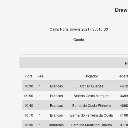
Draw
Camp Norte Jovens 2021 - Sub16 D3
Oporto
N
Hora
Tee
Jogador
Feder
10:30
1
Brancas
Afonso Guedes
4472
09:50
1
Brancas
Alberto Costa Marques
3489
10:40
1
Brancas
Bernardo Costa Pinheiro
4068
10:10
1
Brancas
Bernardo Ferreira da Costa
4108
10:30
1
Amarelas
Carolina Moutinho Ribeiro
3770