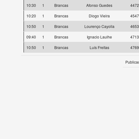
10:30
1
Brancas
Afonso Guedes
4472
10:20
1
Brancas
Diogo Vieira
4547
10:50
1
Brancas
Lourenço Cayolla
4653
09:40
1
Brancas
Ignacio Laulhe
4713
10:50
1
Brancas
Luís Freitas
4769
Publica