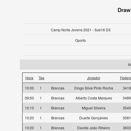
Draw
Camp Norte Jovens 2021 - Sub16 D3
Oporto
N
Hora
Tee
Jogador
Feder
10:00
1
Brancas
Diogo Silva Pinto Rocha
3418
09:50
1
Brancas
Alberto Costa Marques
3489
10:10
1
Brancas
Miguel Silveira
3540
10:20
1
Brancas
Duarte Gonçalves
3581
10:20
1
Brancas
Davide João Ribeiro
3602