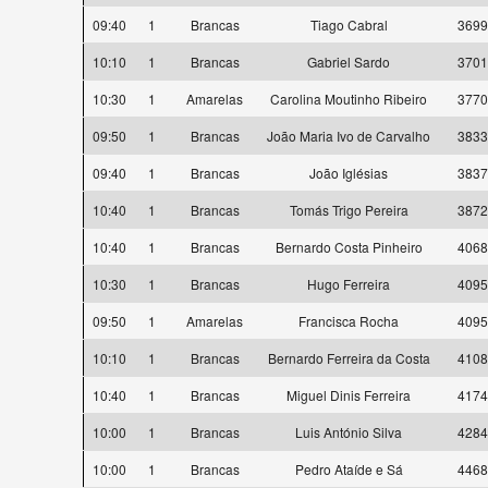
09:40
1
Brancas
Tiago Cabral
3699
10:10
1
Brancas
Gabriel Sardo
3701
10:30
1
Amarelas
Carolina Moutinho Ribeiro
3770
09:50
1
Brancas
João Maria Ivo de Carvalho
3833
09:40
1
Brancas
João Iglésias
3837
10:40
1
Brancas
Tomás Trigo Pereira
3872
10:40
1
Brancas
Bernardo Costa Pinheiro
4068
10:30
1
Brancas
Hugo Ferreira
4095
09:50
1
Amarelas
Francisca Rocha
4095
10:10
1
Brancas
Bernardo Ferreira da Costa
4108
10:40
1
Brancas
Miguel Dinis Ferreira
4174
10:00
1
Brancas
Luis António Silva
4284
10:00
1
Brancas
Pedro Ataíde e Sá
4468