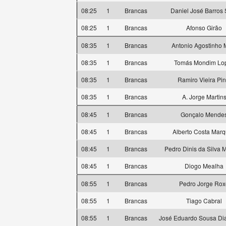
08:25
1
Brancas
Daniel José Barros 
08:25
1
Brancas
Afonso Girão
08:35
1
Brancas
Antonio Agostinho 
08:35
1
Brancas
Tomás Mondim Lo
08:35
1
Brancas
Ramiro Vieira Pin
08:35
1
Brancas
A. Jorge Martin
08:45
1
Brancas
Gonçalo Mende
08:45
1
Brancas
Alberto Costa Mar
08:45
1
Brancas
Pedro Dinis da Silva
08:45
1
Brancas
Diogo Mealha
08:55
1
Brancas
Pedro Jorge Rox
08:55
1
Brancas
Tiago Cabral
08:55
1
Brancas
José Eduardo Sousa Di