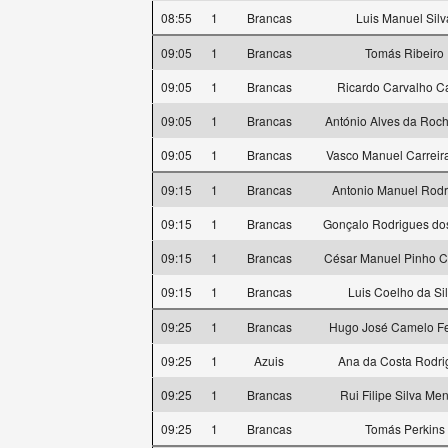
08:55
1
Brancas
Luis Manuel Silv
09:05
1
Brancas
Tomás Ribeiro
09:05
1
Brancas
Ricardo Carvalho C
09:05
1
Brancas
António Alves da Roc
09:05
1
Brancas
Vasco Manuel Carreir
09:15
1
Brancas
Antonio Manuel Rodr
09:15
1
Brancas
Gonçalo Rodrigues do
09:15
1
Brancas
César Manuel Pinho 
09:15
1
Brancas
Luis Coelho da Si
09:25
1
Brancas
Hugo José Camelo Fe
09:25
1
Azuis
Ana da Costa Rodri
09:25
1
Brancas
Rui Filipe Silva Me
09:25
1
Brancas
Tomás Perkins