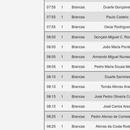
07:55
1
Brancas
Duarte Gonçalve
07:55
1
Brancas
Paulo Castelo
07:55
1
Brancas
Oscar Rodrigue
08:05
1
Brancas
Gonçalo Miguel C. Ro
08:05
1
Brancas
João Maria Pont
08:05
1
Brancas
Armando Miguel Nunes 
08:05
1
Brancas
Pedro Maria Sousa M
08:15
1
Brancas
Duarte Sanche
08:15
1
Brancas
Tomás Afonso Ara
08:15
1
Brancas
José Pedro Oliveira 
08:15
1
Brancas
José Carlos Area
08:25
1
Brancas
Pedro Afonso de Correi
08:25
1
Brancas
Afonso da Costa Rod