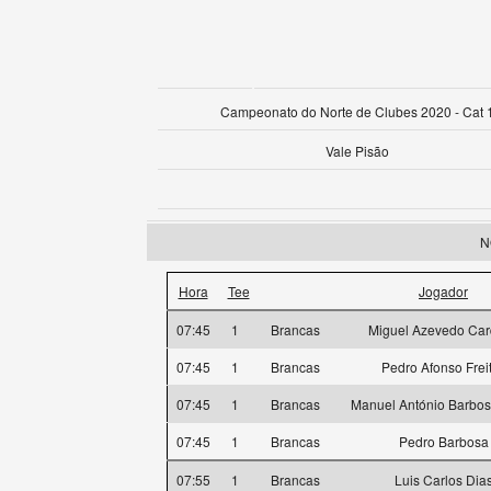
Campeonato do Norte de Clubes 2020 - Cat 
Vale Pisão
N
Hora
Tee
Jogador
07:45
1
Brancas
Miguel Azevedo Ca
07:45
1
Brancas
Pedro Afonso Frei
07:45
1
Brancas
Manuel António Barbos
07:45
1
Brancas
Pedro Barbosa
07:55
1
Brancas
Luis Carlos Dia