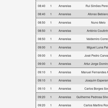
08:40
1
Amarelas
Rui Simões Pere
08:40
1
Amarelas
Afonso Bebian
08:50
1
Amarelas
Nuno Melo
08:50
1
Amarelas
António Coutin
08:50
1
Amarelas
Valdemiro Corre
09:00
1
Amarelas
Miguel Luna Pa
09:00
1
Amarelas
José Pedro Carva
09:00
1
Amarelas
Artur Jorge Domi
09:10
1
Amarelas
Manuel Fernandes A
09:10
1
Amarelas
Joaquim Espera
09:10
1
Amarelas
Carlos Borges So
09:20
1
Amarelas
Guilherme Pedrosa Silv
09:20
1
Amarelas
Carlos Martins R