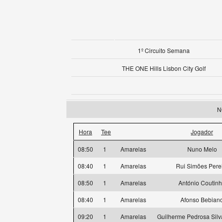
1º Circuito Semana
THE ONE Hills Lisbon City Golf
N
Hora
Tee
Jogador
08:50
1
Amarelas
Nuno Melo
08:40
1
Amarelas
Rui Simões Pere
08:50
1
Amarelas
António Coutin
08:40
1
Amarelas
Afonso Bebian
09:20
1
Amarelas
Guilherme Pedrosa Silv