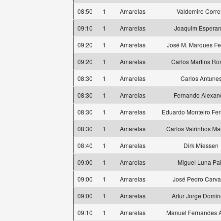
08:50
1
Amarelas
Valdemiro Corre
09:10
1
Amarelas
Joaquim Espera
09:20
1
Amarelas
José M. Marques Fe
09:20
1
Amarelas
Carlos Martins R
08:30
1
Amarelas
Carlos Antune
08:30
1
Amarelas
Fernando Alexan
08:30
1
Amarelas
Eduardo Monteiro Fe
08:30
1
Amarelas
Carlos Vairinhos M
08:40
1
Amarelas
Dirk Miessen
09:00
1
Amarelas
Miguel Luna Pa
09:00
1
Amarelas
José Pedro Carva
09:00
1
Amarelas
Artur Jorge Domi
09:10
1
Amarelas
Manuel Fernandes A