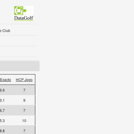
e Club
3
Exacto
HCP Jogo
6.6
7
3.1
9
6.7
7
5.3
10
8.8
7