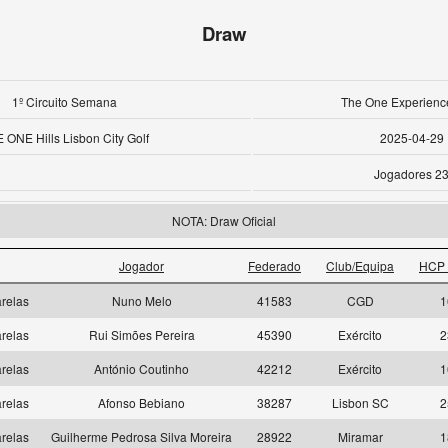
Draw
1º Circuito Semana
The One Experienc
 ONE Hills Lisbon City Golf
2025-04-29
Jogadores 2
NOTA: Draw Oficial
Jogador
Federado
Club/Equipa
HCP 
relas
Nuno Melo
41583
CGD
1
relas
Rui Simões Pereira
45390
Exército
2
relas
António Coutinho
42212
Exército
1
relas
Afonso Bebiano
38287
Lisbon SC
2
relas
Guilherme Pedrosa Silva Moreira
28922
Miramar
1