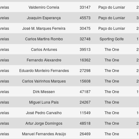
relas
Valdemiro Correia
33147
Paço do Lumiar
2
relas
Joaquim Esperança
45573
Paço do Lumiar
3
relas
José M. Marques Ferreira
30475
Paço do Lumiar
2
relas
Carlos Martins Rombo
32748
Sporting Golfe
1
relas
Carlos Antunes
39513
The One
2
relas
Fernando Alexandre
16362
The One
2
relas
Eduardo Monteiro Fernandes
27298
The One
2
relas
Carlos Vairinhos Marques
15608
The One
2
relas
Dirk Miessen
47187
The One
1
relas
Miguel Luna Pais
24267
The One
relas
José Pedro Carvalho
11549
The One
1
relas
Artur Jorge Domingos
48518
The One
2
relas
Manuel Fernandes Araújo
26469
The One
1