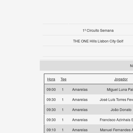
1º Circuito Semana
THE ONE Hills Lisbon City Golf
N
Hora
Tee
Jogador
09:00
1
Amarelas
Miguel Luna Pa
09:30
1
Amarelas
José Luís Torres Fev
09:30
1
Amarelas
João Donato
09:30
1
Amarelas
Francisco Azinhais 
09:10
1
Amarelas
Manuel Fernandes A