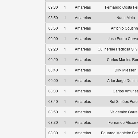
09:30
1
Amarelas
Fernando Costa Fer
08:50
1
Amarelas
Nuno Melo
08:50
1
Amarelas
António Coutin
09:00
1
Amarelas
José Pedro Carva
09:20
1
Amarelas
Guilherme Pedrosa Silv
09:20
1
Amarelas
Carlos Martins R
08:40
1
Amarelas
Dirk Miessen
09:00
1
Amarelas
Artur Jorge Domi
08:30
1
Amarelas
Carlos Antune
08:40
1
Amarelas
Rui Simões Pere
08:50
1
Amarelas
Valdemiro Corre
08:30
1
Amarelas
Fernando Alexan
08:30
1
Amarelas
Eduardo Monteiro Fe