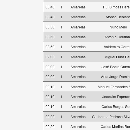
08:40
1
Amarelas
Rui Simões Pere
08:40
1
Amarelas
Afonso Bebian
08:50
1
Amarelas
Nuno Melo
08:50
1
Amarelas
António Coutin
08:50
1
Amarelas
Valdemiro Corre
09:00
1
Amarelas
Miguel Luna Pa
09:00
1
Amarelas
José Pedro Carva
09:00
1
Amarelas
Artur Jorge Domi
09:10
1
Amarelas
Manuel Fernandes A
09:10
1
Amarelas
Joaquim Espera
09:10
1
Amarelas
Carlos Borges So
09:20
1
Amarelas
Guilherme Pedrosa Silv
09:20
1
Amarelas
Carlos Martins R