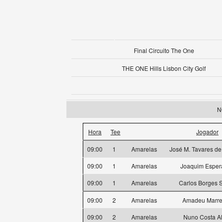
Final Circuito The One
THE ONE Hills Lisbon City Golf
N
Hora
Tee
Jogador
09:00
1
Amarelas
José M. Tavares de
09:00
1
Amarelas
Joaquim Esper
09:00
1
Amarelas
Carlos Borges 
09:00
2
Amarelas
Amadeu Marre
09:00
2
Amarelas
Nuno Costa A