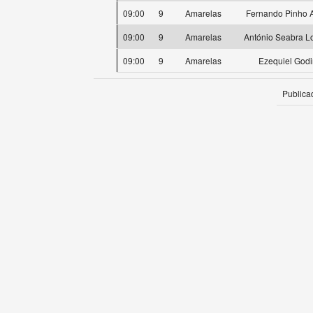
09:00
9
Amarelas
Fernando Pinho 
09:00
9
Amarelas
António Seabra L
09:00
9
Amarelas
Ezequiel God
Publica