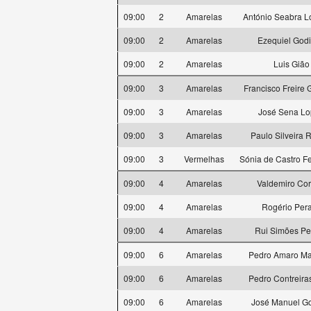
09:00
2
Amarelas
António Seabra L
09:00
2
Amarelas
Ezequiel God
09:00
2
Amarelas
Luis Gião
09:00
3
Amarelas
Francisco Freire
09:00
3
Amarelas
José Sena Lo
09:00
3
Amarelas
Paulo Silveira
09:00
3
Vermelhas
Sónia de Castro F
09:00
4
Amarelas
Valdemiro Cor
09:00
4
Amarelas
Rogério Pera
09:00
4
Amarelas
Rui Simões Pe
09:00
6
Amarelas
Pedro Amaro M
09:00
6
Amarelas
Pedro Contreiras
09:00
6
Amarelas
José Manuel Go