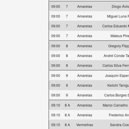
09:00
7
Amarelas
Diogo Ávil
09:00
7
Amarelas
Miguel Luna 
09:00
7
Amarelas
Carlos Eduardo 
09:00
7
Amarelas
Mateus Pir
09:00
8
Amarelas
Gregory Flip
09:00
8
Amarelas
André Conde Ta
09:00
8
Amarelas
Carlos Silva Fe
09:00
9
Amarelas
Joaquim Espe
09:00
9
Amarelas
Keiichi Tanig
09:00
9
Amarelas
Carlos Borges 
09:10
8 A
Amarelas
Marco Carvalho
09:10
8 A
Amarelas
Frederico A
09:10
8 A
Vermelhas
Sandra Cos