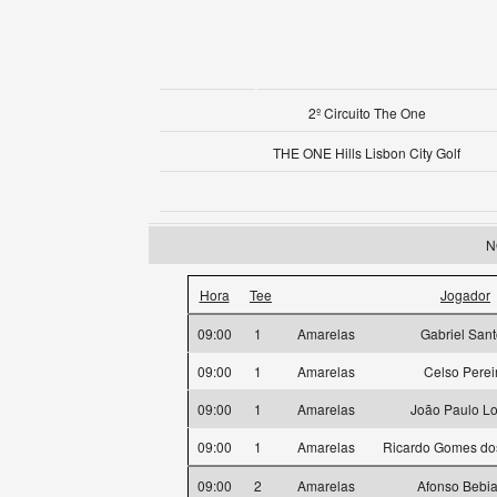
2º Circuito The One
THE ONE Hills Lisbon City Golf
N
Hora
Tee
Jogador
09:00
1
Amarelas
Gabriel San
09:00
1
Amarelas
Celso Perei
09:00
1
Amarelas
João Paulo L
09:00
1
Amarelas
Ricardo Gomes do
09:00
2
Amarelas
Afonso Bebi