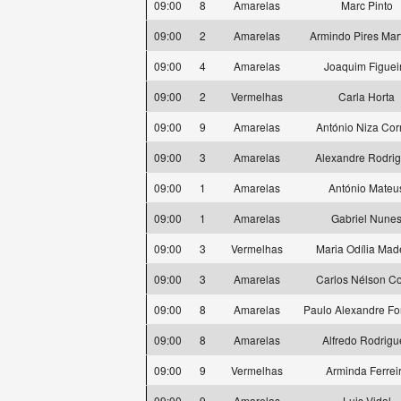
09:00
8
Amarelas
Marc Pinto
09:00
2
Amarelas
Armindo Pires Mar
09:00
4
Amarelas
Joaquim Figuei
09:00
2
Vermelhas
Carla Horta
09:00
9
Amarelas
António Niza Cor
09:00
3
Amarelas
Alexandre Rodri
09:00
1
Amarelas
António Mateu
09:00
1
Amarelas
Gabriel Nune
09:00
3
Vermelhas
Maria Odília Mad
09:00
3
Amarelas
Carlos Nélson C
09:00
8
Amarelas
Paulo Alexandre F
09:00
8
Amarelas
Alfredo Rodrigu
09:00
9
Vermelhas
Arminda Ferrei
09:00
9
Amarelas
Luis Vidal