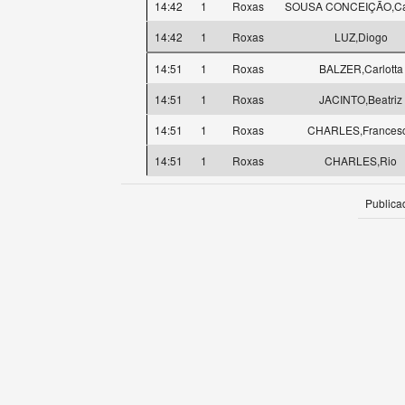
14:42
1
Roxas
SOUSA CONCEIÇÃO,Cat
14:42
1
Roxas
LUZ,Diogo
14:51
1
Roxas
BALZER,Carlotta
14:51
1
Roxas
JACINTO,Beatriz
14:51
1
Roxas
CHARLES,Frances
14:51
1
Roxas
CHARLES,Rio
Publica