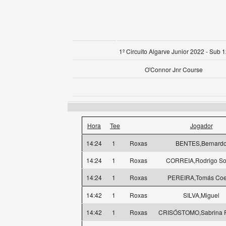
1º Circuito Algarve Junior 2022 - Sub 
O'Connor Jnr Course
Hora
Tee
Jogador
14:24
1
Roxas
BENTES,Bernard
14:24
1
Roxas
CORREIA,Rodrigo S
14:24
1
Roxas
PEREIRA,Tomás Coe
14:42
1
Roxas
SILVA,Miguel
14:42
1
Roxas
CRISÓSTOMO,Sabrina R