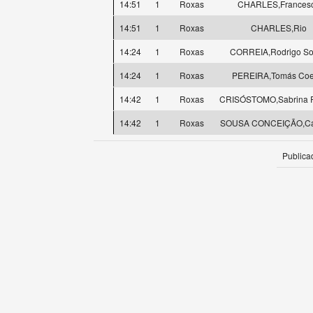
14:51
1
Roxas
CHARLES,Frances
14:51
1
Roxas
CHARLES,Rio
14:24
1
Roxas
CORREIA,Rodrigo S
14:24
1
Roxas
PEREIRA,Tomás Coe
14:42
1
Roxas
CRISÓSTOMO,Sabrina R
14:42
1
Roxas
SOUSA CONCEIÇÃO,Cat
Publica