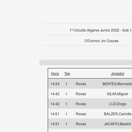
1º Circuito Algarve Junior 2022 - Sub 
O'Connor Jnr Course
Hora
Tee
Jogador
14:24
1
Roxas
BENTES,Bernard
14:42
1
Roxas
SILVA,Miguel
14:42
1
Roxas
LUZ,Diogo
14:51
1
Roxas
BALZER,Carlotta
14:51
1
Roxas
JACINTO,Beatriz