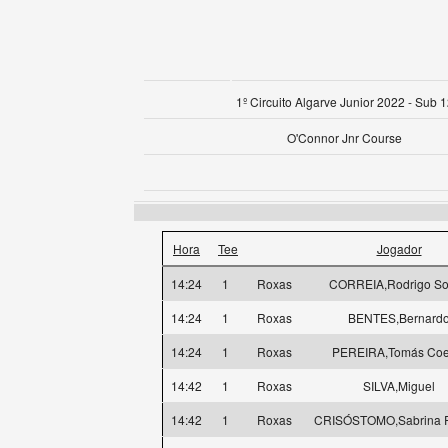
1º Circuito Algarve Junior 2022 - Sub 
O'Connor Jnr Course
Hora
Tee
Jogador
14:24
1
Roxas
CORREIA,Rodrigo S
14:24
1
Roxas
BENTES,Bernard
14:24
1
Roxas
PEREIRA,Tomás Coe
14:42
1
Roxas
SILVA,Miguel
14:42
1
Roxas
CRISÓSTOMO,Sabrina R