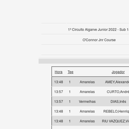
1º Circuito Algarve Junior 2022 - Sub 
O'Connor Jnr Course
Hora
Tee
Jogador
13:48
1
Amarelas
AMEY,Alexand
13:57
1
Amarelas
CURTO,Andr
13:57
1
Vermelhas
DIAS,Inês
13:48
1
Amarelas
REBELO,Henri
13:48
1
Amarelas
RIU VAZQUEZ,Vi