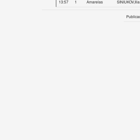
13:57
1
Amarelas
SINIUKOV,Ilia
Publica