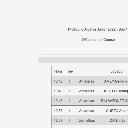
1º Circuito Algarve Junior 2022 - Sub 
O'Connor Jnr Course
Hora
Tee
Jogador
13:48
1
Amarelas
AMEY,Alexand
13:48
1
Amarelas
REBELO,Henri
13:48
1
Amarelas
RIU VAZQUEZ,Vi
13:57
1
Amarelas
CURTO,Andr
13:57
1
Vermelhas
DIAS,Inês