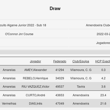
Draw
rcuito Algarve Junior 2022 - Sub 18
Amendoeira Clube
O'Connor Jnr Course
2022-03-
Jogadores
Jogador
Federado
Club/Equipa
HCP Exact
Amarelas
AMEY,Alexander
41294
Vilamoura, C. G
0.3
Amarelas
REBELO,Henrique
34029
Vilamoura, C. G
4.2
Amarelas
RIU VAZQUEZ,Victor
49537
Tavira
3.6
Amarelas
CURTO,André
43653
Amendoeira
23.4
Vermelhas
DIAS,Inês
47049
Amendoeira
21.6