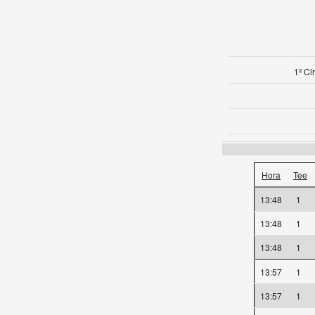
1º Ci
Hora
Tee
13:48
1
13:48
1
13:48
1
13:57
1
13:57
1