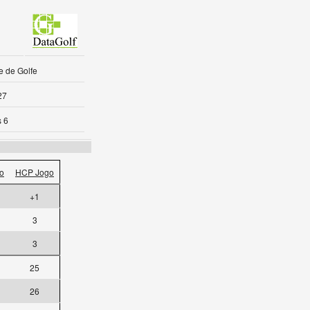
 de Golfe
27
 6
o
HCP Jogo
+1
3
3
25
26