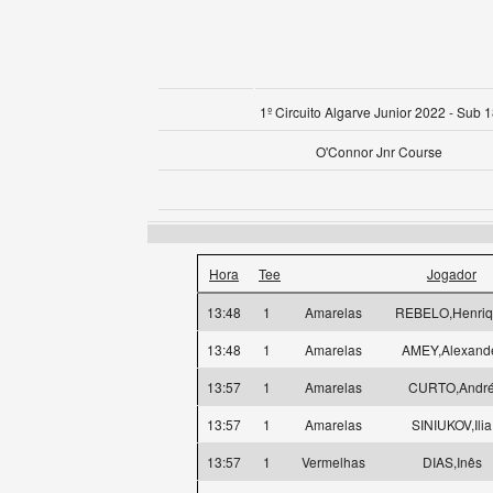
1º Circuito Algarve Junior 2022 - Sub 
O'Connor Jnr Course
Hora
Tee
Jogador
13:48
1
Amarelas
REBELO,Henri
13:48
1
Amarelas
AMEY,Alexand
13:57
1
Amarelas
CURTO,Andr
13:57
1
Amarelas
SINIUKOV,Ilia
13:57
1
Vermelhas
DIAS,Inês