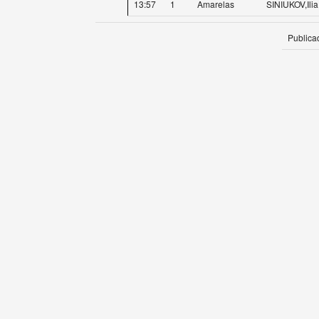
13:57
1
Amarelas
SINIUKOV,Ilia
Publica