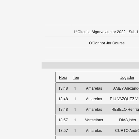
1º Circuito Algarve Junior 2022 - Sub 
O'Connor Jnr Course
Hora
Tee
Jogador
13:48
1
Amarelas
AMEY,Alexand
13:48
1
Amarelas
RIU VAZQUEZ,Vi
13:48
1
Amarelas
REBELO,Henri
13:57
1
Vermelhas
DIAS,Inês
13:57
1
Amarelas
CURTO,Andr