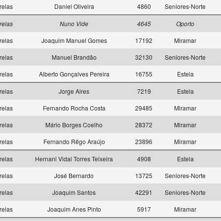
relas
Daniel Oliveira
4860
Seniores-Norte
relas
Nuno Vide
4645
Oporto
relas
Joaquim Manuel Gomes
17192
Miramar
relas
Manuel Brandão
32130
Seniores-Norte
relas
Alberto Gonçalves Pereira
16755
Estela
relas
Jorge Aires
7219
Estela
relas
Fernando Rocha Costa
29485
Miramar
relas
Mário Borges Coelho
28372
Miramar
relas
Fernando Rêgo Araújo
23896
Miramar
relas
Hernani Vidal Torres Teixeira
4908
Estela
relas
José Bernardo
13725
Seniores-Norte
relas
Joaquim Santos
42291
Seniores-Norte
relas
Joaquim Anes Pinto
5917
Miramar