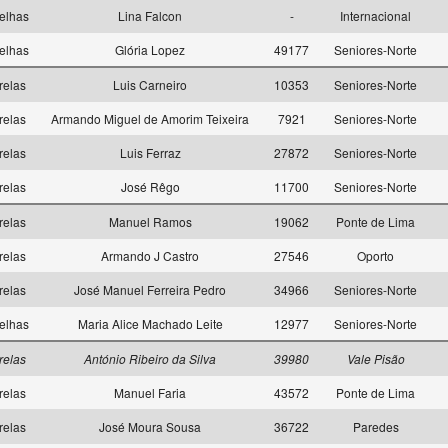
elhas
Lina Falcon
-
Internacional
elhas
Glória Lopez
49177
Seniores-Norte
relas
Luis Carneiro
10353
Seniores-Norte
relas
Armando Miguel de Amorim Teixeira
7921
Seniores-Norte
relas
Luis Ferraz
27872
Seniores-Norte
relas
José Rêgo
11700
Seniores-Norte
relas
Manuel Ramos
19062
Ponte de Lima
relas
Armando J Castro
27546
Oporto
relas
José Manuel Ferreira Pedro
34966
Seniores-Norte
elhas
Maria Alice Machado Leite
12977
Seniores-Norte
relas
António Ribeiro da Silva
39980
Vale Pisão
relas
Manuel Faria
43572
Ponte de Lima
relas
José Moura Sousa
36722
Paredes