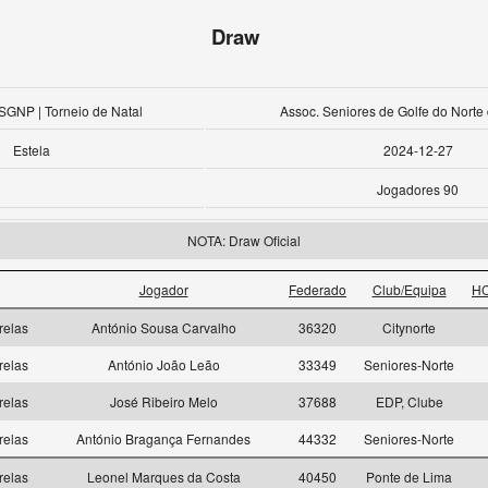
Draw
SGNP | Torneio de Natal
Assoc. Seniores de Golfe do Norte
Estela
2024-12-27
Jogadores 90
NOTA: Draw Oficial
Jogador
Federado
Club/Equipa
HC
relas
António Sousa Carvalho
36320
Citynorte
relas
António João Leão
33349
Seniores-Norte
relas
José Ribeiro Melo
37688
EDP, Clube
relas
António Bragança Fernandes
44332
Seniores-Norte
relas
Leonel Marques da Costa
40450
Ponte de Lima