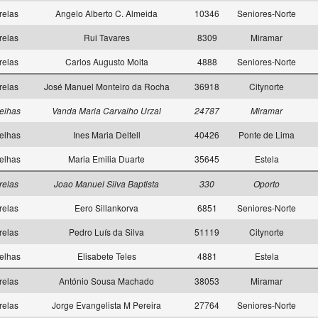
relas
Angelo Alberto C. Almeida
10346
Seniores-Norte
relas
Rui Tavares
8309
Miramar
relas
Carlos Augusto Moita
4888
Seniores-Norte
relas
José Manuel Monteiro da Rocha
36918
Citynorte
elhas
Vanda Maria Carvalho Urzal
24787
Miramar
elhas
Ines Maria Deltell
40426
Ponte de Lima
elhas
Maria Emilia Duarte
35645
Estela
relas
Joao Manuel Silva Baptista
330
Oporto
relas
Eero Sillankorva
6851
Seniores-Norte
relas
Pedro Luís da Silva
51119
Citynorte
elhas
Elisabete Teles
4881
Estela
relas
António Sousa Machado
38053
Miramar
relas
Jorge Evangelista M Pereira
27764
Seniores-Norte