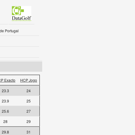
 de Portugal
P Exacto
HCP Jogo
23.3
24
23.9
25
25.6
27
28
29
29.8
31