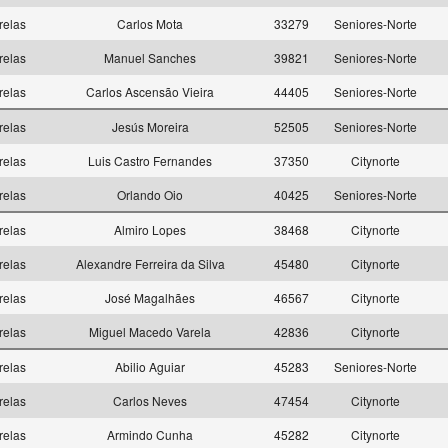
relas
Carlos Mota
33279
Seniores-Norte
relas
Manuel Sanches
39821
Seniores-Norte
relas
Carlos Ascensão Vieira
44405
Seniores-Norte
relas
Jesús Moreira
52505
Seniores-Norte
relas
Luis Castro Fernandes
37350
Citynorte
relas
Orlando Oio
40425
Seniores-Norte
relas
Almiro Lopes
38468
Citynorte
relas
Alexandre Ferreira da Silva
45480
Citynorte
relas
José Magalhães
46567
Citynorte
relas
Miguel Macedo Varela
42836
Citynorte
relas
Abilio Aguiar
45283
Seniores-Norte
relas
Carlos Neves
47454
Citynorte
relas
Armindo Cunha
45282
Citynorte