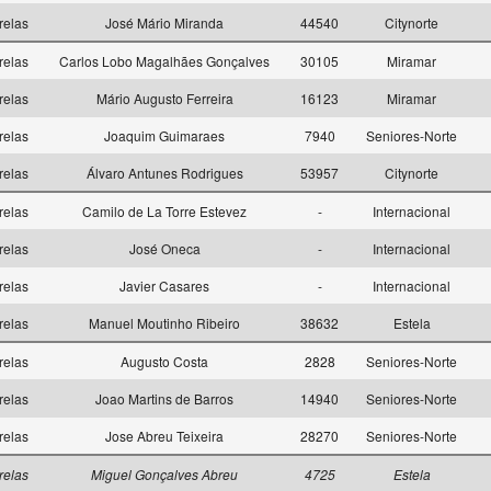
relas
José Mário Miranda
44540
Citynorte
relas
Carlos Lobo Magalhães Gonçalves
30105
Miramar
relas
Mário Augusto Ferreira
16123
Miramar
relas
Joaquim Guimaraes
7940
Seniores-Norte
relas
Álvaro Antunes Rodrigues
53957
Citynorte
relas
Camilo de La Torre Estevez
-
Internacional
relas
José Oneca
-
Internacional
relas
Javier Casares
-
Internacional
relas
Manuel Moutinho Ribeiro
38632
Estela
relas
Augusto Costa
2828
Seniores-Norte
relas
Joao Martins de Barros
14940
Seniores-Norte
relas
Jose Abreu Teixeira
28270
Seniores-Norte
relas
Miguel Gonçalves Abreu
4725
Estela